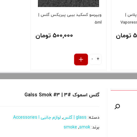
پلاس |
ویپرسو کسکید بیبی پیریکس گلس |
5ml
Vaporess
ان
500,000 تومان
-
+
گلس اسموک #3 | Galss Smok #3
پلاس
دسته:
glass | گلس
,
لوازم جانبی Accessories l
 و نمایش
برند:
smok
,
smoke
را از کادر