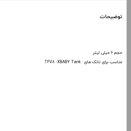
توضیحات
حجم 6 میلی لیتر
مناسب برای تانک های : TFV8 -XBABY Tank