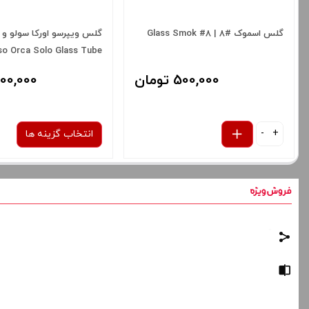
گلس اسموک #8 | Glass Smok #8
گلس ویپرسو اورکا سولو و 
o Orca Solo Glass Tube
500,000 تومان
500,000 توم
-
+
انتخاب گزینه ها
نوع کویل :
گلس اورکا سولو 
صاف
برای فعال شدن سبد خرید
قیمت ، گزینه های محصول 