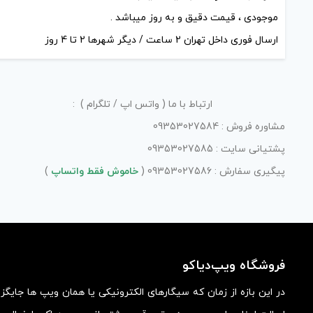
موجودی ، قیمت دقیق و به روز میباشد .
ارسال فوری داخل تهران 2 ساعت / دیگر شهرها 2 تا 4 روز
ارتباط با ما ( واتس اپ / تلگرام ) :
مشاوره فروش : 09353027584
پشتیانی سایت : 09353027585
پیگیری سفارش : 09353027586 (
خاموش فقط واتساپ
)
فروشگاه ویپ‌دیاکو
در این بازه از زمان که سیگارهای الکترونیکی یا همان ویپ ها جایگ