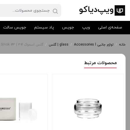
صفحه‌ی اصلی
ویپ
جویس
پاد سیستم
جویس سالت
خانه
/
لوازم جانبی Accessories l
/
glass | گلس
/
گلس اسموک #3 | Galss Smok #3
محصولات مرتبط