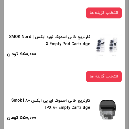
انتخاب گزینه ها
کارتریج خالی اسموک نورد ایکس | SMOK Nord
نوع کویل :
X Empty Pod Cartridge
RPM 2
550,000 تومان
صاف
برای فعال شدن سبد خرید و نمایش قیمت ، گزینه های محصول را
انتخاب گزینه ها
از کادر بالا انتخاب کنید.
-
+
کارتریج خالی اسموک ای پی ایکس 80 | Smok
نوع کویل :
افزودن به سبد خرید
IPX 80 Empty Cartridge
RPM
550,000 تومان
صاف
کپی