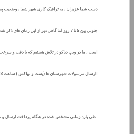
جنوبی بین 5 تا 7 روز اما گاهی دیر از این ز
است ، ما در ویپ دیاکو در تلاش هستیم که با دقت و سرع
اارسال مرسولات شهرستان ها (پست و تیپاکس ) ساعت 8 صبح میباشد ، سفارشات ثبت شده بعد از ساعت ذکر شده ، 8 صبح روز بعدی ارسال میگردند .