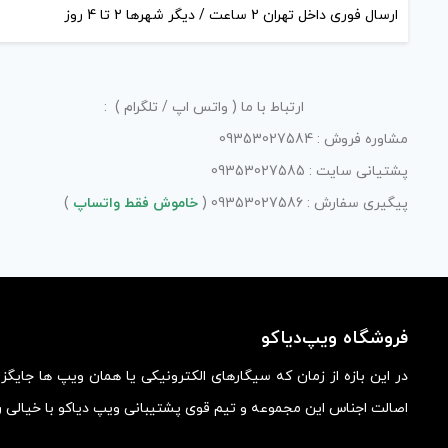
ارسال فوری داخل تهران 2 ساعت / دیگر شهرها 2 تا 4 روز
ارتباط با ما ( واتس اپ / تلگرام ) :
مشاوره فروش : 09353027584
پشتیانی سایت : 09353027585
پیگیری سفارش : 09353027586 (
خاموش فقط واتساپ
)
فروشگاه ویپ‌دیاکو
در این بازه از زمان که سیگارهای الکترونیکی یا همان ویپ ها جایگ
اصالت اجناس این مجموعه و تیم قوی پشتیبانی ویپ دیاکو با خیالی ر