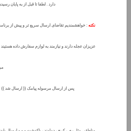
دارد . لطفا تا قبل از به پایان رسیدن ساعت مشخص شده ( مثال ساعت 8
نکته
: خواهشمندیم تقاضای ارسال سریع تر و پیش از برنامه 
عزیزان عجله دارند و نیازمند به لوازم سفارش داده هستیند 
مر
پس از ارسال مرسوله پیامک (( ارسال شد )) از وب سایت دریافت میکنید سپس بین 1 تا 2 ساع