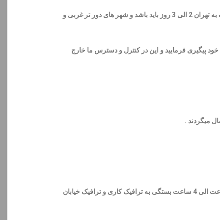
دست شما عزیزان ، به ترافیک کاری شهر شما ، وضعیت پست و تیپاکس شهر شما و سرعت کار آن ها دارد و حد نرمال برای شهر های نزدیک به تهران 2 الی 3 روز باید باشد و شهر های دور تر غربی و
نطقه خود پیگیری فرمایید و این در کنترل و دسترس ما خارج
طی بازه زمانی مشخص شده در هنگام پرداخت ارسال و تحویل میگردد برای مثال در بازه زمانی 14 الی 18 امکان رسیدن مرسوله از 1 ساعت الی 4 ساعت بستگی به ترافیک کاری و ترافیک خیابان