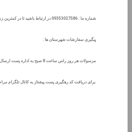
شماره ما :
09353027586
در ارتباط باشید تا در کمترین 
پیگیری سفارشات شهرستان ها :
مرسولات هر روز راس ساعت 8 صبح به اداره پست ارسال میشوند و حدودا ظهر تا عصر همان روز کد های رهگیری را برای ما ارسال میکنند و داخل کانال بار گذاری میکنیم .
برای دریافت کد رهگیری پست پیشتاز به کانال تلگرام مراجعه