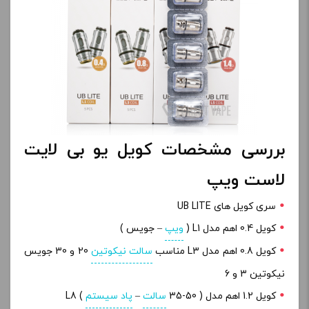
بررسی مشخصات کویل یو بی لایت
لاست ویپ
سری کویل های UB LITE
کویل 0.4 اهم مدل L1 (
ویپ
– جویس )
کویل 0.8 اهم مدل L3 مناسب
سالت نیکوتین
20 و 30 جویس
نیکوتین 3 و 6
کویل 1.2 اهم مدل L8 (
35-50 )
سالت
–
پاد سیستم