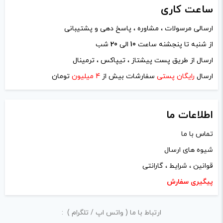
ساعت
کاری
ارسالی مرسولات ، مشاوره ، پاسخ دهی و پشتیبانی
نام
*
از شنبه تا پنجشنه ساعت
10
الی
20
شب
ارسال از طریق پست پیشتاز ، تیپاکس ، ترمینال
ایمیل
*
ارسال
رایگان پستی
سفارشات بیش از
4 میلیون
تومان
اطلاعات ما
تماس با ما
ذخیره نام، ایمیل و وبسایت من در مرورگر برای زمانی که دوباره
شیوه های ارسال
دیدگاهی می‌نویسم.
قوانین ، شرایط ، گارانتی
لازم است محتوای ارسالی منطبق برعرف و شئونات جامعه و با
پیگیری سفارش
بیانی رسمی و عاری از لحن تند، تمسخرو توهین باشد.
ارتباط با ما ( واتس اپ / تلگرام ) :
از ارسال لینک‌های سایت‌های دیگر و ارایه‌ی اطلاعات شخصی