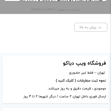
اولین نفری باشید که دیدگاهی را ارسال می کنید برای
“کویل یو بی لایت لاست ویپ | Lost Vape UB LITE Coil”
شناسه محصول: DIACO-0019430
نشانی ایمیل شما منتشر نخواهد شد.
بخش‌های موردنیاز
علامت‌گذاری شده‌اند
*
پرش به بالا
امتیاز شما
*
دیدگاه شما
*
فروشگاه ویپ دیاکو
تهران – فقط غیر حضوری
نحوه ثبت سفارشات ( کلیک کنید )
موجودی ، قیمت دقیق و به روز میباشد .
ارسال فوری داخل تهران 2 ساعت / دیگر شهرها 2 تا 4 روز