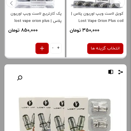
کویل لاست ویپ اوریون پلاس |
پک کارتریج لاست ویپ اوریون
Lost Vape Orion Plus coil
پلاس | lost vape orion plus
pod
350,000 تومان
850,000 تومان
-
+
انتخاب گزینه ها
نوع کویل :
0.25 اهم
صاف
برای فعال شدن سبد خرید و
نمایش قیمت ، گزینه های
محصول را از کادر بالا انتخاب