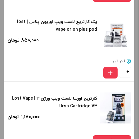
-
+
پک کارتریج لاست ویپ اوریون پلاس | lost
نوع کویل :
افزودن به سبد خرید
vape orion plus pod
0.25 اهم
850,000 تومان
صاف
کپی
برای فعال شدن سبد خرید و نمایش قیمت ، گزینه های محصول را
1 در انبار
از کادر بالا انتخاب کنید.
-
+
-
+
افزودن به سبد خرید
کارتریج اورسا لاست ویپ ورژن 3 | Lost Vape
Ursa Cartridge V3
1,180,000 تومان
کپی