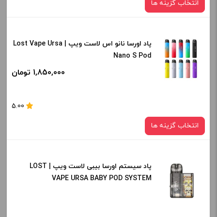
انتخاب گزینه ها
پاد اورسا نانو اس لاست ویپ | Lost Vape Ursa
نوع کویل :
Nano S Pod
1.0 اهم
1,850,000 تومان
صاف
برای فعال شدن سبد خرید و نمایش قیمت ، گزینه های محصول را
5.00
از کادر بالا انتخاب کنید.
انتخاب گزینه ها
-
+
افزودن به سبد خرید
پاد سیستم اورسا بیبی لاست ویپ | LOST
رنگ:
VAPE URSA BABY POD SYSTEM
Lemon Yellow
کپی