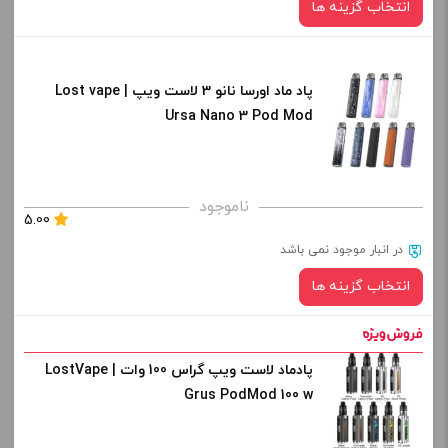
انتخاب گزینه ها
-
+
افزودن به سبد خرید
پاد ماد اورسا نانو 3 لاست ویپ | Lost vape
رنگ:
Ursa Nano 3 Pod Mod
کپی
برای فعال شدن سبد خرید و نمایش قیمت ، گزینه های محصول را
ناموجود
5.00
از کادر بالا انتخاب کنید.
در انبار موجود نمی باشد
-
+
انتخاب گزینه ها
افزودن به سبد خرید
پادماد لاست ویپ گراس 100 وات | LostVape
رنگ:
کپی
Grus PodMod 100 w
صاف