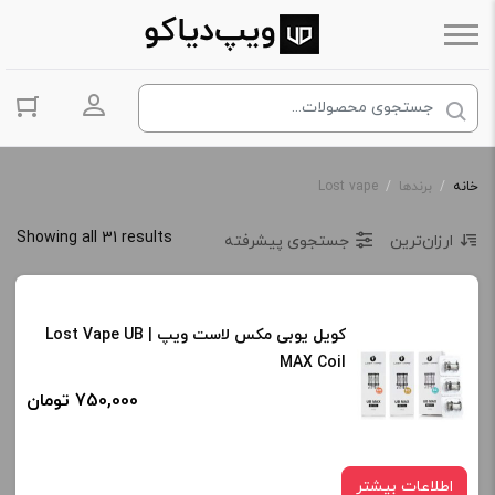
ورود به حس
خانه
/
برندها
/
Lost vape
Showing all 31 results
ارزان‌ترین
جستجوی پیشرفته
کویل یوبی مکس لاست ویپ | Lost Vape UB
MAX Coil
750,000 تومان
اطلاعات بیشتر