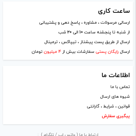
ساعت
کاری
ارسالی مرسولات ، مشاوره ، پاسخ دهی و پشتیبانی
از شنبه تا پنجشنه ساعت
10
الی
20
شب
نام
*
ارسال از طریق پست پیشتاز ، تیپاکس ، ترمینال
ارسال
رایگان پستی
سفارشات بیش از
4 میلیون
تومان
ایمیل
*
اطلاعات ما
تماس با ما
شیوه های ارسال
ذخیره نام، ایمیل و وبسایت من در مرورگر برای زمانی که دوباره
قوانین ، شرایط ، گارانتی
دیدگاهی می‌نویسم.
پیگیری سفارش
لازم است محتوای ارسالی منطبق برعرف و شئونات جامعه و با
ارتباط با ما ( واتس اپ / تلگرام ) :
بیانی رسمی و عاری از لحن تند، تمسخرو توهین باشد.