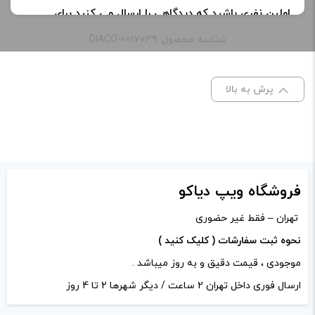
اولین نفری باشید که دیدگاهی را ارسال می کنید برای
“کویل مش پرینس تی اف وی ۱۲ اسموک | SMOK TFV12
شناسه محصول: DIACO-0017039
PRINCE COILS”
نشانی ایمیل شما منتشر نخواهد شد.
بخش‌های موردنیاز
پرش به بالا
علامت‌گذاری شده‌اند
*
امتیاز شما
*
دیدگاه شما
*
فروشگاه ویپ دیاکو
تهران – فقط غیر حضوری
نحوه ثبت سفارشات ( کلیک کنید )
موجودی ، قیمت دقیق و به روز میباشد .
ارسال فوری داخل تهران 2 ساعت / دیگر شهرها 2 تا 4 روز