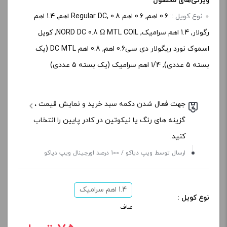
ویژگی‌های محصول
نوع کویل ::
0.6 اهم, 0.6 اهم Regular DC, 0.8 اهم, 1.4 اهم
رگولار, 1.4 اهم سرامیک, NORD DC 0.8 Ω MTL COIL, کویل
اسموک نورد ریگولار دی سی0.6 اهم, 0.8 اهم DC MTL (یک
بسته 5 عددی), 1/4 اهم سرامیک (یک بسته 5 عددی)
جهت فعال شدن دکمه سبد خرید و نمایش قیمت ،
گزینه های رنگ یا نیکوتین در کادر پایین را انتخاب
کنید.
ارسال توسط ویپ دیاکو / 100 درصد اورجینال ویپ دیاکو
1.4 اهم سرامیک
نوع کویل :
صاف