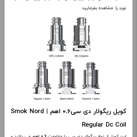
نورد را مشاهده بفرمایید .
کویل ریگولار دی سی0.6 اهم | Smok Nord
Regular Dc Coil
این کویل از نوع ریگولار دی سی با مقاومت
0.6 اهم
می باشد و