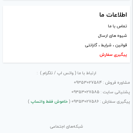
پ
با توجه به ساختار بخش نظرات، از پرسیدن سوال یا درخواست
ک
ی
راهنمایی در این بخش خودداری کرده و سوالات خود را در بخش
پ
اطلاعات ما
«پرسش و پاسخ» مطرح کنید.
ی
تماس با ما
کیفیت ساخت:
شیوه های ارسال
قوانین ، شرایط ، گارانتی
کارایی:
پیگیری سفارش
امکانات و قابلیت ها:
ارزش خرید در برابر قیمت:
ارتباط با ما ( واتس اپ / تلگرام ) :
مشاوره فروش : 09353027584
پشتیانی سایت : 09353027585
پیگیری سفارش : 09353027586 (
خاموش فقط واتساپ
)
شبکه‌های اجتماعی