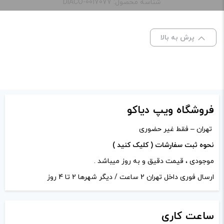
شناسه محصول: DIACO-0017077
اتومایزر cerberus میخوره یاخیر ممنون میشم
پاسخگو باشید
پرش به بالا
ادمین ویپ دیاکو
–
مهر 17, 1400
–
پاسخ
سلام وقت بخیر خیر برای دستگاه های
فروشگاه ویپ دیاکو
اسموک هست
تهران – فقط غیر حضوری
نحوه ثبت سفارشات ( کلیک کنید )
دیدگاه خود را بنویسید
موجودی ، قیمت دقیق و به روز میباشد .
نشانی ایمیل شما منتشر نخواهد شد.
بخش‌های موردنیاز
ارسال فوری داخل تهران 2 ساعت / دیگر شهرها 2 تا 4 روز
علامت‌گذاری شده‌اند
*
امتیاز شما
*
ساعت
کاری