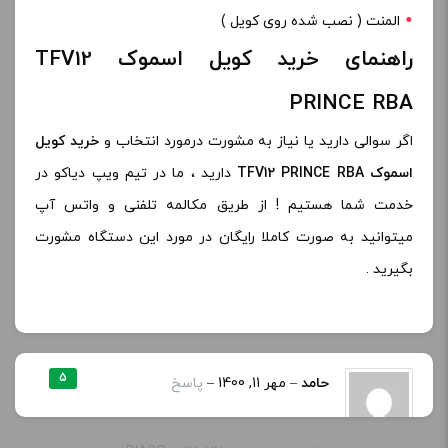
المنت ( نصب شده روی کویل )
راهنمای خرید کویل اسموک TFV12
PRINCE RBA
اگر سوالی دارید یا نیاز به مشورت درمورد انتخاب و
خرید کویل
اسموک TFV12 PRINCE RBA
دارید ، ما در تیم ویپ دیاکو در
خدمت شما هستیم ! از طریق مکالمه تلفنی و واتس آپ
میتوانید به صورت کاملا رایگان در مورد این دستگاه مشورت
بگیرید .
5
حامد
–
مهر 11, 1400
–
پاسخ
سلام وقت بخیر میخواستم بدونم این کویل به