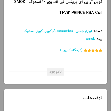
کویل آر بی ای پرینس تی اف وی ۱۲ اسموک | SMOK
TFV12 PRINCE RBA Coil
دسته:
لوازم جانبی Accessories l
,
کویل
,
کویل اسموک
برند:
smok
(دیدگاه کاربر
1
)
1
امتیاز
5.00
از 5 امتیاز
مشتری
ناموجود
توضیحات