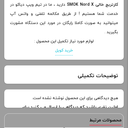
کارتریج خالی SMOK Nord X
دارید ، ما در تیم ویپ دیاکو در
خدمت شما هستیم ! از طریق مکالمه تلفنی و واتس آپ
میتوانید به صورت کاملا رایگان در مورد این دستگاه مشورت
بگیرید .
لوازم مورد نیاز تکمیل این محصول :
خرید کویل
توضیحات تکمیلی
نوع
هیچ دیدگاهی برای این محصول نوشته نشده است.
RPM, RPM 2, RPM (یک بسته 3 عددی)
کویل :
اولین نفری باشید که دیدگاهی را ارسال می کنید برای
“کارتریج خالی اسموک نورد ایکس | SMOK Nord X
محصولات مرتبط
Empty Pod Cartridge”