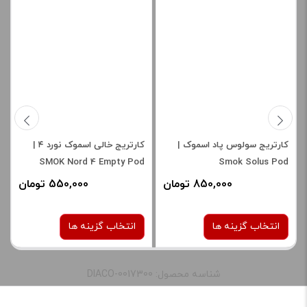
نشانی ایمیل شما منتشر نخواهد شد.
بخش‌های موردنیاز
علامت‌گذاری شده‌اند
*
امتیاز شما
*
دیدگاه شما
*
کارتریج سولوس پاد اسموک |
کارتریج خالی اسموک نورد ۴ |
SMOK Nord 4 Empty Pod
Smok Solus Pod
Cartridge
850,000 تومان
550,000 تومان
انتخاب گزینه ها
انتخاب گزینه ها
شناسه محصول: DIACO-0017300
نوع کویل :
نوع کویل :
0.6 اهم
1.0 اهم
RPM 2