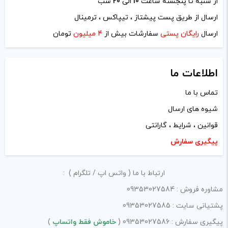
پرهیز کنید.
از شنبه تا پنجشنه ساعت
10
الی
20
شب
در نظر داشته باشید هدف نهایی از ارائه‌ی نظر درباره‌ی کالا
ارسال از طریق پست پیشتاز ، تیپاکس ، ترمینال
ک
ک
ارائه‌ی اطلاعات مشخص و دقیق برای راهنمایی سایر کاربران در
ارسال
رایگان پستی
سفارشات بیش از
4 میلیون
تومان
پ
پ
فرآیند خرید یک محصول توسط ایشان است.
ی
ی
با توجه به ساختار بخش نظرات، از پرسیدن سوال یا درخواست
اطلاعات ما
راهنمایی در این بخش خودداری کرده و سوالات خود را در بخش
تماس با ما
«پرسش و پاسخ» مطرح کنید.
شیوه های ارسال
کیفیت ساخت:
قوانین ، شرایط ، گارانتی
پیگیری سفارش
کارایی:
امکانات و قابلیت ها:
ارتباط با ما ( واتس اپ / تلگرام ) :
ارزش خرید در برابر قیمت:
مشاوره فروش : 09353027584
پشتیانی سایت : 09353027585
پیگیری سفارش : 09353027586 (
خاموش فقط واتساپ
)