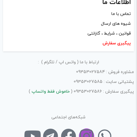
اطلاعات ما
راهنمایی در این بخش خودداری کرده و سوالات خود را در بخش
تماس با ما
«پرسش و پاسخ» مطرح کنید.
شیوه های ارسال
کیفیت ساخت:
قوانین ، شرایط ، گارانتی
پیگیری سفارش
کارایی:
امکانات و قابلیت ها:
ارتباط با ما ( واتس اپ / تلگرام ) :
ارزش خرید در برابر قیمت:
مشاوره فروش : 09353027584
پشتیانی سایت : 09353027585
پیگیری سفارش : 09353027586 (
خاموش فقط واتساپ
)
شبکه‌های اجتماعی