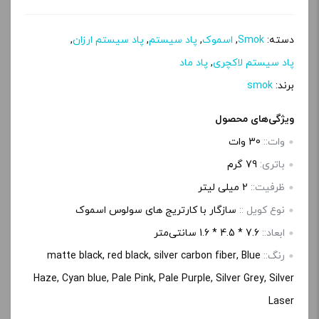
دسته:
Smok
,
اسموک
,
پاد سیستم
,
پاد سیستم ارزان
,
پاد سیستم لاکچری
,
پاد ماد
برند:
smok
ویژگی‌های محصول
وات::
30 وات
باتری:
79 گرم
ظرفیت::
2 میلی لیتر
نوع کویل ::
سازگار با کارتریج های سولوس اسموک
ابعاد::
7.6 * 4.5 * 1.6 سانتی‌متر
رنگ::
matte black, red black, silver carbon fiber, Blue
Haze, Cyan blue, Pale Pink, Pale Purple, Silver Grey, Silver
Laser