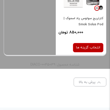
دیدگاه شما
*
matte black, red black, silver carbon fiber,
کارتریج سولوس پاد اسموک |
رنگ:
Blue Haze, Cyan blue, Pale Pink, Pale
Purple, Silver Grey, Silver Laser
Smok Solus Pod
850,000 تومان
صفحه‌
ندارد
نمایش :
انتخاب گزینه ها
شناسه محصول: DIACO-0045039
نوع کویل :
0.6 اهم
1.0 اهم
پرش به بالا
نام
*
برای فعال شدن سبد خرید و
نمایش قیمت ، گزینه های
ایمیل
*