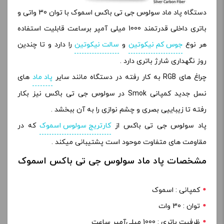
دستگاه پاد ماد سولوس جی تی باکس اسموک با توان 30 واتی و
باتری داخلی قدرتمند 1000 میلی آمپر برساعت قابلیت استفاده
هر نوع
جوس کم نیکوتین
و
سالت نیکوتین
را دارد و تا چندین
روز نگهداری شارژ باتری دارد .
چراغ های RGB به کار رفته در دستگاه مانند سایر
پاد ماد
های
نسل جدید کمپانی Smok در سولوس جی تی باکس نیز بکار
رفته تا زیباییی بصری و چشم نوازی را به آن ببخشد .
پاد سولوس جی تی باکس از
کارتریج سولوس اسموک
که در
مقاومت های متفاوت موحود است پشتیبانی میکند .
مشخصات پاد ماد سولوس جی تی باکس اسموک
کمپانی : اسموک
توان : 30 وات
ظرفیت باتری : 1000 میلی‌آمپر ساعت