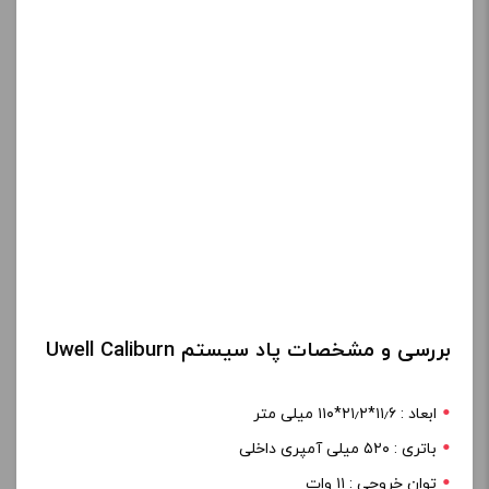
بررسی و مشخصات پاد سیستم Uwell Caliburn
ابعاد : ۱۱٫۶*۲۱٫۲*۱۱۰ میلی متر
باتری : ۵۲۰ میلی آمپری داخلی
توان خروجی : ۱۱ وات