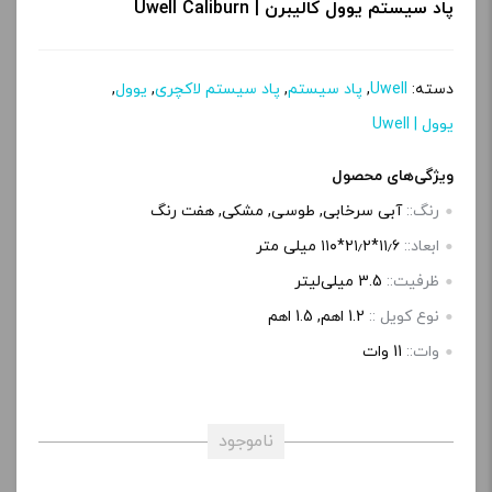
پاد سیستم یوول کالیبرن | Uwell Caliburn
دسته:
Uwell
,
پاد سیستم
,
پاد سیستم لاکچری
,
یوول
,
یوول | Uwell
ویژگی‌های محصول
رنگ::
آبی سرخابی, طوسی, مشکی, هفت رنگ
ابعاد::
۱۱٫۶*۲۱٫۲*۱۱۰ میلی متر
ظرفیت::
3.5 میلی‌لیتر
نوع کویل ::
1.2 اهم, 1.5 اهم
وات::
11 وات
ناموجود