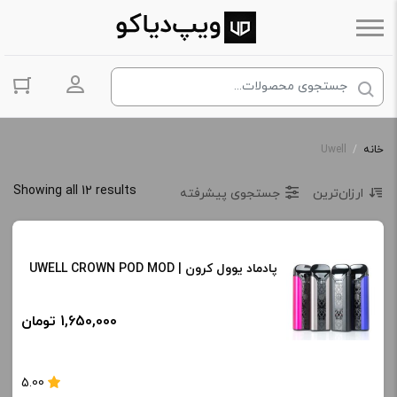
ورود به حس
خانه
/
Uwell
Showing all 12 results
ارزان‌ترین
جستجوی پیشرفته
پادماد یوول کرون | UWELL CROWN POD MOD
1,650,000 تومان
5.00