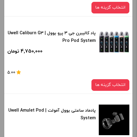
انتخاب گزینه ها
پاد کالیبرن جی 3 پرو یوول | Uwell Caliburn G3
رنگ:
Pro Pod System
grey
BLACK
4,750,000 تومان
صاف
برای فعال شدن سبد خرید و نمایش قیمت ، گزینه های محصول را
5.00
از کادر بالا انتخاب کنید.
انتخاب گزینه ها
-
+
افزودن به سبد خرید
پادماد ساعتی یوول آمولت | Uwell Amulet Pod
رنگ:
System
midnight black
کپی