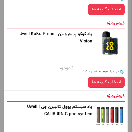
-
+
انتخاب گزینه ها
افزودن به سبد خرید
پاد کوکو پرایم ویژن | Uwell KoKo Prime
رنگ:
کپی
Vision
صاف
برای فعال شدن سبد خرید و نمایش قیمت ، گزینه های محصول را
ناموجود
در انبار موجود نمی باشد
از کادر بالا انتخاب کنید.
انتخاب گزینه ها
-
+
افزودن به سبد خرید
پاد سیستم یوول کالیبرن جی | Uwell
رنگ:
CALIBURN G pod system
کپی
صاف