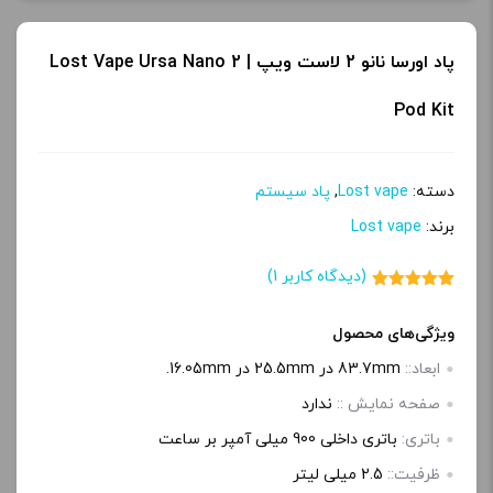
پاد اورسا نانو 2 لاست ویپ | Lost Vape Ursa Nano 2
Pod Kit
دسته:
Lost vape
,
پاد سیستم
برند:
Lost vape
(دیدگاه کاربر
1
)
1
امتیاز
5.00
از 5 امتیاز
مشتری
ویژگی‌های محصول
ابعاد::
83.7mm در 25.5mm در 16.05mm.
صفحه‌ نمایش ::
ندارد
باتری:
باتری داخلی 900 میلی آمپر بر ساعت
ظرفیت::
2.5 میلی لیتر