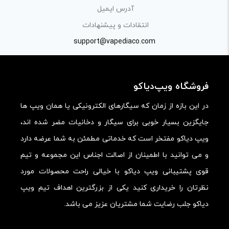
بیانی رسمی و عاری از لحن تند، تمسخرو توهین باشد.
آدرس ایمیل
از ارسال لینک‌های سایت‌های دیگر و ارایه‌ی اطلاعات شخصی
انتقادات و پیشنهادات
خودتان مثل شماره تماس، ایمیل و آی‌دی شبکه‌های اجتماعی
support@vapediaco.com
پرهیز کنید.
در نظر داشته باشید هدف نهایی از ارائه‌ی نظر درباره‌ی کالا
فروشگاه ویپ‌دیاکو
ارائه‌ی اطلاعات مشخص و دقیق برای راهنمایی سایر کاربران در
فرآیند خرید یک محصول توسط ایشان است.
در این بازه از زمان که سیگارهای الکترونیکی یا همان ویپ ها
با توجه به ساختار بخش نظرات، از پرسیدن سوال یا درخواست
جایگزین بسیار خوبی برای سیگار و دخانیات مضر شده اند،
راهنمایی در این بخش خودداری کرده و سوالات خود را در بخش
ویپ دیاکو مفتخر است که خدماتی مطمئن به شما عرضه دارد
«پرسش و پاسخ» مطرح کنید.
و می توانید با اطمینان از اصالت اجناس این مجموعه و تیم
قوی پشتیبانی ویپ دیاکو با خیالی راحت محصولات مورد
کیفیت ساخت:
نظرتان را خریداری کنید یکی از بزرگترین اهداف تیم ویپ
کارایی:
دیاکو جلب رضایت شما مشتریان عزیز می باشد.
امکانات و قابلیت ها: