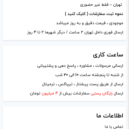
وات:
22 وات
%d9%88%db%8c%d9%be-lost-vape/
تهران – فقط غیر حضوری
نحوه ثبت سفارشات ( کلیک کنید )
وزن:
85.5 گرم
موجودی ، قیمت دقیق و به روز میباشد .
دیدگاه خود را بنویسید
ارسال فوری داخل تهران 2 ساعت / دیگر شهرها 2 تا 4 روز
Astro Space, Engine Space, Revenge
نشانی ایمیل شما منتشر نخواهد شد.
بخش‌های موردنیاز
رنگ:
Soul, Transfo Space
علامت‌گذاری شده‌اند
*
ساعت
کاری
امتیاز شما
*
ارسالی مرسولات ، مشاوره ، پاسخ دهی و پشتیبانی
از شنبه تا پنجشنه ساعت
10
الی
20
شب
دیدگاه شما
*
ارسال از طریق پست پیشتاز ، تیپاکس ، ترمینال
ارسال
رایگان پستی
سفارشات بیش از
4 میلیون
تومان
اطلاعات ما
تماس با ما