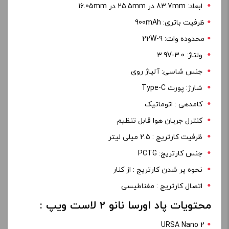
ابعاد: 83.7mm در 25.5mm در 16.05mm
ظرفیت باتری: 900mAh
محدوده وات: 9-22W
ولتاژ: 3.0-3.9V
جنس شاسی: آلیاژ روی
شارژ: پورت Type-C
کامدهی : اتوماتیک
کنترل جریان هوا قابل تنظیم
ظرفیت کارتریج : 2.5 میلی لیتر
جنس کارتریج: PCTG
نحوه پر شدن کارتریج : از کنار
اتصال کارتریج : مغناطیسی
محتویات پاد اورسا نانو 2 لاست ویپ :
URSA Nano 2