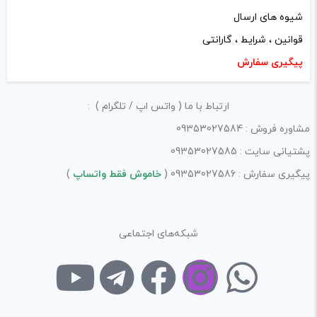
شیوه های ارسال
قوانین ، شرایط ، گارانتی
پیگیری سفارش
نام
*
ارتباط با ما ( واتس اپ / تلگرام ) :
مشاوره فروش : 09353027584
پشتیانی سایت : 09353027585
ایمیل
*
پیگیری سفارش : 09353027586 (
خاموش فقط واتساپ
)
شبکه‌های اجتماعی
ذخیره نام، ایمیل و وبسایت من در مرورگر برای زمانی که دوباره
دیدگاهی می‌نویسم.
لازم است محتوای ارسالی منطبق برعرف و شئونات جامعه و با