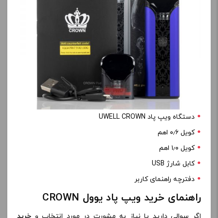
دستگاه ویپ پاد UWELL CROWN
کویل ۰٫۶ اهم
کویل ۱٫۰ اهم
کابل شارژ USB
دفترچه راهنمای کاربر
راهنمای خرید ویپ پاد یوول CROWN
اگر سوالی دارید یا نیاز به مشورت در مورد انتخاب و
خرید