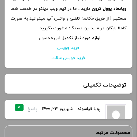
وپادماد یوول کرون
دارید ، ما در تیم ویپ دیاکو در خدمت شما
هستیم ! از طریق مکالمه تلفنی و واتس آپ میتوانید به صورت
کاملا رایگان در مورد این دستگاه مشورت بگیرید .
لوازم مورد نیاز تکمیل این محصول :
خرید جویس
خرید جویس سالت
توضیحات تکمیلی
رنگ:
BLACK, blue, grey, RED
5
پویا قیاسوند
–
شهریور 23, 1400
–
پاسخ
من اینو دارمش خیلی راضی ام
ابعاد:
۹۵٫۶*۳۰*۱۸ میلی متر
محصولات مرتبط