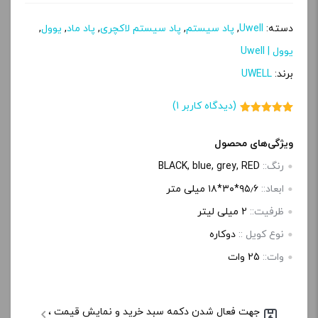
دسته:
Uwell
,
پاد سیستم
,
پاد سیستم لاکچری
,
پاد ماد
,
یوول
,
یوول | Uwell
برند:
UWELL
(دیدگاه کاربر
1
)
1
امتیاز
5.00
از 5 امتیاز
مشتری
ویژگی‌های محصول
رنگ::
BLACK, blue, grey, RED
ابعاد::
۹۵٫۶*۳۰*۱۸ میلی متر
ظرفیت::
2 میلی لیتر
نوع کویل ::
دوکاره
وات::
25 وات
جهت فعال شدن دکمه سبد خرید و نمایش قیمت ،