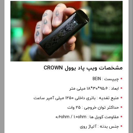
مشخصات ویپ پاد یوول CROWN
چیپست : BEIN
ابعاد : ۹۵٫۶*۳۰*۱۸ میلی متر
منبع تغدیه : باتری داخلی ۱۲۵۰ میلی آمپر ساعت
حداکثر توان خروجی : ۲۵ وات
مقاومت کویل ها : ۰٫۶ohm / 1.0ohm
جنس بدنه : آلیاژ روی