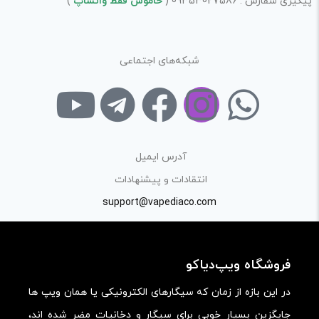
پیگیری سفارش : 09353027586 (
خاموش فقط واتساپ
)
کارایی:
امکانات و قابلیت ها:
شبکه‌های اجتماعی
ارزش خرید در برابر قیمت:
آدرس ایمیل
انتقادات و پیشنهادات
support@vapediaco.com
فروشگاه ویپ‌دیاکو
در این بازه از زمان که سیگارهای الکترونیکی یا همان ویپ ها
جایگزین بسیار خوبی برای سیگار و دخانیات مضر شده اند،