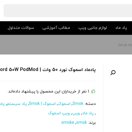
پاد ماد
لوازم جانبی ویپ
مطالب آموزشی
سوالات متداول
پادماد اسموک نورد 50 وات | Smok Nord 50W PodMod
1 نفر از خریداران این محصول را پیشنهاد داده‌اند.
دسته:
Smok
,
اسموک
,
اسموک | Smok
,
پاد سیستم
,
پاد
,
پاد ماد
,
ویپ
,
ویپ اسموک
برند:
smok
,
smoke