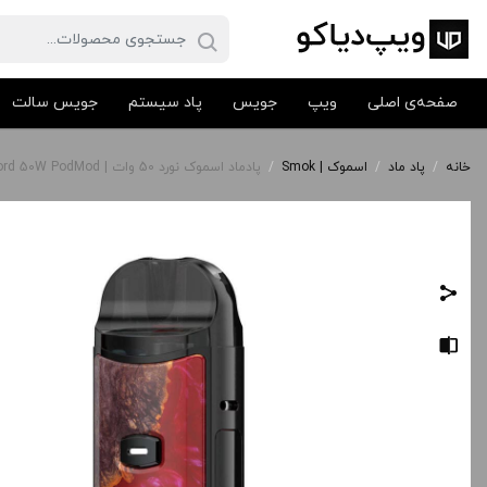
صفحه‌ی اصلی
ویپ
جویس
پاد سیستم
جویس سالت
خانه
/
پاد ماد
/
اسموک | Smok
/
پادماد اسموک نورد 50 وات | Smok Nord 50W PodMod