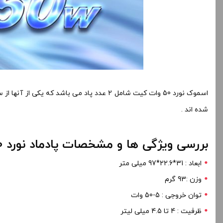
اسموک نورد 50 وات کیت شامل 2 عدد پاد می باشد که یکی از آنها از سری nord و با کویل نورد می باشد و دیگری پادسازگار با LP2 با
شده اند .
بررسی ویژگی ها و مشخصات پادماد نورد 50 وات SMOK
ابعاد : 31*22.6*97 میلی متر
وزن :93 گرم
توان خروجی : 5-50 وات
ظرفیت : 4 تا 4.5 میلی لیتر