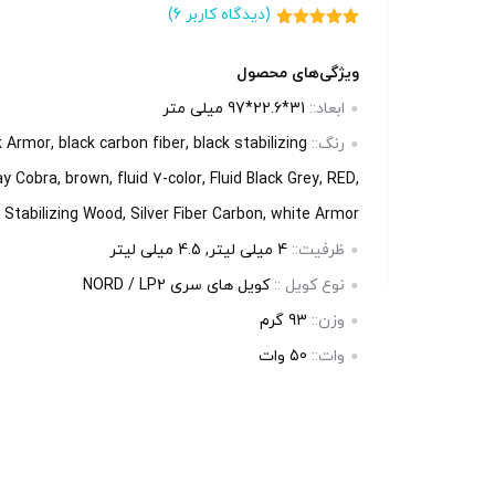
(دیدگاه کاربر
6
)
7
امتیاز
4.86
از 5 امتیاز
مشتری
ویژگی‌های محصول
ابعاد::
31*22.6*97 میلی متر
رنگ::
 Armor, black carbon fiber, black stabilizing
y Cobra, brown, fluid 7-color, Fluid Black Grey, RED,
 Stabilizing Wood, Silver Fiber Carbon, white Armor
ظرفیت::
4 میلی‌ لیتر, 4.5 میلی لیتر
نوع کویل ::
کویل های سری NORD / LP2
وزن::
93 گرم
وات::
50 وات