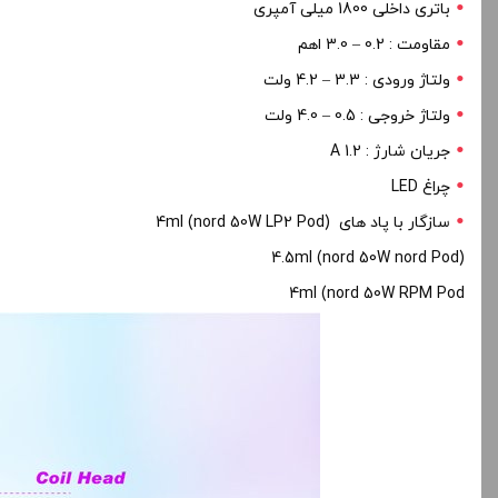
باتری داخلی 1800 میلی آمپری
مقاومت : 0.2 – 3.0 اهم
ولتاژ ورودی : 3.3 – 4.2 ولت
ولتاژ خروجی : 0.5 – 4.0 ولت
جریان شارژ : 1.2 A
چراغ LED
سازگار با پاد های 4ml (nord 50W LP2 Pod)
4.5ml (nord 50W nord Pod)
4ml (nord 50W RPM Pod