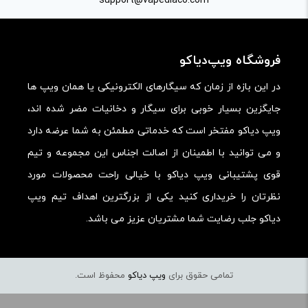
راهنمایی در این بخش خودداری کرده و سوالات خود را در بخش
«پرسش و پاسخ» مطرح کنید.
آدرس ایمیل
کیفیت ساخت:
انتقادات و پیشنهادات
کارایی:
support@vapediaco.com
امکانات و قابلیت ها:
ارزش خرید در برابر قیمت:
فروشگاه ویپ‌دیاکو
در این بازه از زمان که سیگارهای الکترونیکی یا همان ویپ ها
جایگزین بسیار خوبی برای سیگار و دخانیات مضر شده اند،
ویپ دیاکو مفتخر است که خدماتی مطمئن به شما عرضه دارد
و می توانید با اطمینان از اصالت اجناس این مجموعه و تیم
قوی پشتیبانی ویپ دیاکو با خیالی راحت محصولات مورد
نظرتان را خریداری کنید یکی از بزرگترین اهداف تیم ویپ