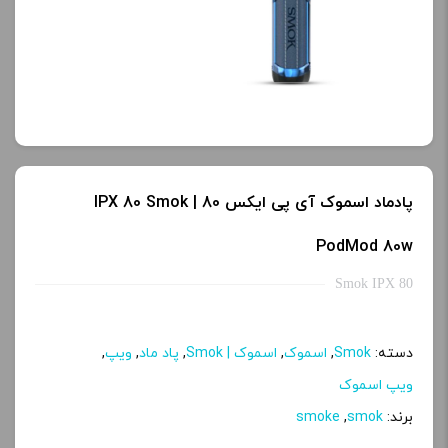
کنید.
آخرین بروزرسانی
قیمت: 19 ساعت پیش
تمامی قیمت ها بروز
هستند.
-
+
افزودن به سبد خرید
پادماد اسموک آی پی ایکس 80 | IPX 80 Smok
ک
پ
PodMod 80w
ی
Smok IPX 80