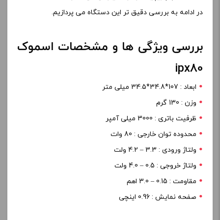
اسموک ipx80 دارای تمام استانداردهای
ip67
از جمله ضد ضربه و
گرد و غبار و آب می باشد که دوام دستگاه را ضمانت میکند.بر
روی دستگاه یک صفحه نمایش
0.96 اینچی
تعبیه شده است که
اطلاعات مهم ویپینگ را در اختیارتان می گذارد.
در ادامه به بررسی دقیق تر این دستگاه می پردازیم.
بررسی ویژگی ها و مشخصات اسموک
ipx80
ابعاد : 107*34.8*34.5 میلی متر
وزن : 130 گرم
ظرفیت باتری : 3000 میلی آمپر
محدوده توان خارجی : 80 وات
ولتاژ ورودی : 3.3 – 4.2 ولت