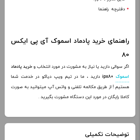
1 عدد دیوایس اسموک ( میلی آمپر ipx 80 (3000
1 عدد پاد rpm2 آی پی ایکس 80 (5.5 میلی لیتر)
1 عدد کویل مش (اهمrpm2 (0.16
1 عدد کویل (اهمdc/ mtl ( 0.6
کابل شارژ type-c
دفترچه راهنما
راهنمای خرید پادماد اسموک آی پی ایکس
80
اگر سوالی دارید یا نیاز به مشورت در مورد انتخاب و
خرید پادماد
اسموک
ipx80
دارید ، ما در تیم ویپ دیاکو در خدمت شما
هستیم ! از طریق مکالمه تلفنی و واتس آپ میتوانید به صورت
کاملا رایگان در مورد این دستگاه مشورت بگیرید .