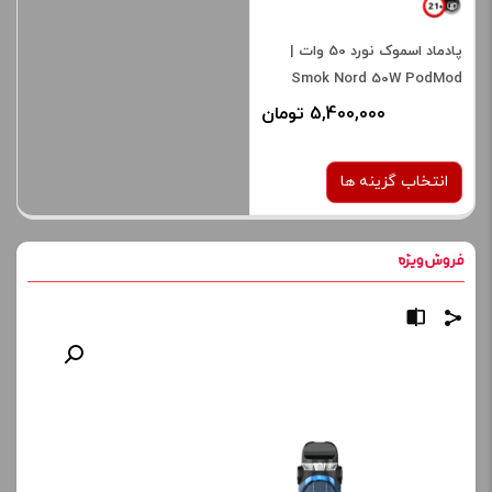
پادماد اسموک نورد 50 وات |
Smok Nord 50W PodMod
5,400,000 تومان
انتخاب گزینه ها
رنگ:
Red Stabilizing Wood
صاف
برای فعال شدن سبد خرید و
نمایش قیمت ، گزینه های
محصول را از کادر بالا انتخاب