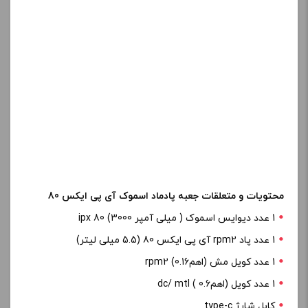
ولتاژ خروجی : 0.5 – 4.0 ولت
مقاومت : 0.15 – 3.0 اهم
صفحه نمایش : 0.96 اینچی
محتویات و متعلقات جعبه پادماد اسموک آی پی ایکس 80