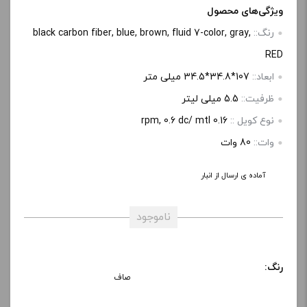
دسته:
Smok
,
اسموک
,
اسموک | Smok
,
پاد ماد
,
ویپ
,
ویپ اسموک
برند:
smok
,
smoke
ویژگی‌های محصول
رنگ::
black carbon fiber, blue, brown, fluid 7-color, gray,
RED
ابعاد::
107*34.8*34.5 میلی متر
ظرفیت::
5.5 میلی لیتر
نوع کویل ::
0.16 rpm, 0.6 dc/ mtl
وات::
80 وات
آماده ی ارسال از انبار