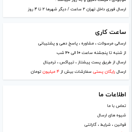
وات:
80 وات
دیدگاه شما
*
فروشگاه ویپ دیاکو
تهران – فقط غیر حضوری
نحوه ثبت سفارشات ( کلیک کنید )
موجودی ، قیمت دقیق و به روز میباشد .
ارسال فوری داخل تهران 2 ساعت / دیگر شهرها 2 تا 4 روز
ساعت
کاری
ارسالی مرسولات ، مشاوره ، پاسخ دهی و پشتیبانی
از شنبه تا پنجشنه ساعت
10
الی
20
شب
نام
*
ارسال از طریق پست پیشتاز ، تیپاکس ، ترمینال
ارسال
رایگان پستی
سفارشات بیش از
4 میلیون
تومان
ایمیل
*