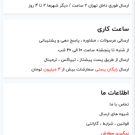
ارسال فوری داخل تهران 2 ساعت / دیگر شهرها 2 تا 4 روز
ساعت
کاری
ارسالی مرسولات ، مشاوره ، پاسخ دهی و پشتیبانی
از شنبه تا پنجشنه ساعت
10
الی
20
شب
نام
*
ارسال از طریق پست پیشتاز ، تیپاکس ، ترمینال
ارسال
رایگان پستی
سفارشات بیش از
4 میلیون
تومان
ایمیل
*
اطلاعات ما
تماس با ما
شیوه های ارسال
ذخیره نام، ایمیل و وبسایت من در مرورگر برای زمانی که دوباره
قوانین ، شرایط ، گارانتی
دیدگاهی می‌نویسم.
پیگیری سفارش