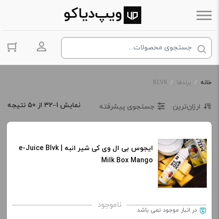
ورود به حس
خانه
/
برندها
/
BLVK
نمایش 1–32 از 50 نتیجه
ارزان‌ترین
جستجوی پیشرفته
ایجوس بی ال وی کی شیر انبه | e-Juice Blvk
Milk Box Mango
ناموجود
در انبار موجود نمی باشد