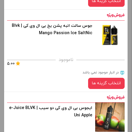
انتخاب گزینه ها
-
+
افزودن به سبد خرید
جوس سالت انبه پشن یخ بی ال وی کی | Blvk
نیکوتین:
Mango Passion Ice SaltNic
کپی
صاف
برای فعال شدن سبد خرید و نمایش قیمت ، گزینه های محصول را
ناموجود
5.00
از کادر بالا انتخاب کنید.
در انبار موجود نمی باشد
-
+
انتخاب گزینه ها
افزودن به سبد خرید
ایجوس بی ال وی کی دو سیب | e-Juice BLVK
نیکوتین:
کپی
Uni Apple
صاف