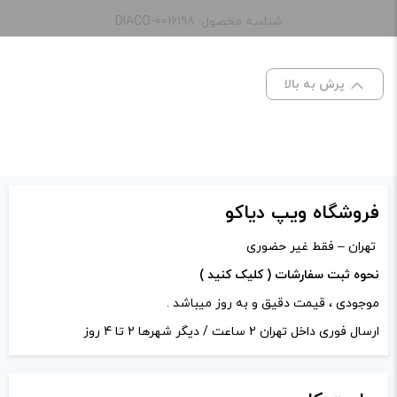
غلظت و کیفیت بالایی داره و زیادی شیرین بود
طعم:
Acapulco
شناسه محصول: DIACO-0016198
ظرفیت:
30 میلی‌ لیتر
دیدگاه خود را بنویسید
پرش به بالا
نشانی ایمیل شما منتشر نخواهد شد.
بخش‌های موردنیاز
علامت‌گذاری شده‌اند
*
امتیاز شما
*
فروشگاه ویپ دیاکو
دیدگاه شما
*
تهران – فقط غیر حضوری
نحوه ثبت سفارشات ( کلیک کنید )
موجودی ، قیمت دقیق و به روز میباشد .
ارسال فوری داخل تهران 2 ساعت / دیگر شهرها 2 تا 4 روز