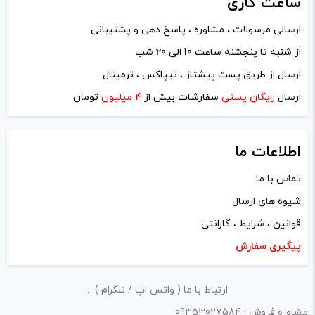
ساعت
کاری
ارسالی مرسولات ، مشاوره ، پاسخ دهی و پشتیبانی
از شنبه تا پنجشنه ساعت
10
الی
20
شب
نام
*
ارسال از طریق پست پیشتاز ، تیپاکس ، ترمینال
ارسال
رایگان پستی
سفارشات بیش از
4 میلیون
تومان
ایمیل
*
اطلاعات ما
تماس با ما
شیوه های ارسال
ذخیره نام، ایمیل و وبسایت من در مرورگر برای زمانی که دوباره
قوانین ، شرایط ، گارانتی
دیدگاهی می‌نویسم.
پیگیری سفارش
لازم است محتوای ارسالی منطبق برعرف و شئونات جامعه و با
ارتباط با ما ( واتس اپ / تلگرام ) :
بیانی رسمی و عاری از لحن تند، تمسخرو توهین باشد.
مشاوره فروش : 09353027584