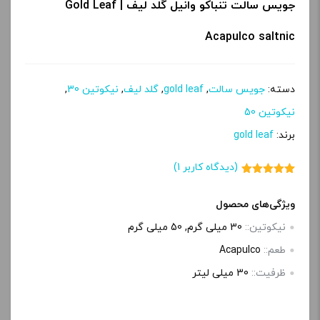
جویس سالت تنباکو وانیل گلد لیف | Gold Leaf
Acapulco saltnic
دسته:
جویس سالت
,
gold leaf
,
گلد لیف
,
نیکوتین 30
,
نیکوتین 50
برند:
gold leaf
(دیدگاه کاربر
1
)
1
امتیاز
5.00
از 5 امتیاز
مشتری
ویژگی‌های محصول
نیکوتین::
30 میلی گرم, 50 میلی گرم
طعم::
Acapulco
ظرفیت::
30 میلی‌ لیتر