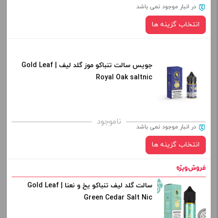
در انبار موجود نمی باشد
انتخاب گزینه ها
جویس سالت تنباکو موز گلد لیف | Gold Leaf
نیکوتین:
Royal Oak saltnic
صاف
برای فعال شدن سبد خرید و نمایش قیمت ، گزینه های محصول را
ناموجود
در انبار موجود نمی باشد
از کادر بالا انتخاب کنید.
انتخاب گزینه ها
-
+
افزودن به سبد خرید
سالت گلد لیف تنباکو یخ و نعنا | Gold Leaf
نیکوتین:
Green Cedar Salt Nic
کپی
صاف