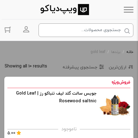
ورود به حس
خانه
/
برندها
/
gold leaf
Showing all 10 results
ارزان‌ترین
جستجوی پیشرفته
جویس سالت گلد لیف تنباکو رز | Gold Leaf
Rosewood saltnic
ناموجود
5.00