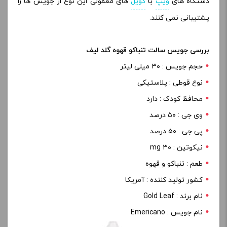
دستگاه های
ویپ
با
کویل
های معمولی این نوع از جویس ها را
پشتیبانی نمی کنند
.
بررسی جویس سالت تنباکو قهوه گلد لیف
حجم جویس : ۳۰ میلی لیتر
نوع قوطی : پلاستیکی
محافظ کودک : دارد
وی جی : ۵۰ درصد
پی جی : ۵۰ درصد
نیکوتین : ۳۰ mg
طعم : تنباکو و قهوه
کشور تولید کننده : آمریکا
نام برند : Gold Leaf
نام جویس : Emericano