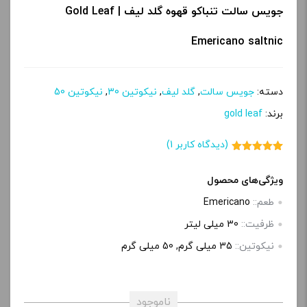
جویس سالت تنباکو قهوه گلد لیف | Gold Leaf
Emericano saltnic
دسته:
جویس سالت
,
گلد لیف
,
نیکوتین 30
,
نیکوتین 50
برند:
gold leaf
(دیدگاه کاربر
1
)
1
امتیاز
5.00
از 5 امتیاز
مشتری
ویژگی‌های محصول
طعم::
Emericano
ظرفیت::
30 میلی‌ لیتر
نیکوتین::
35 میلی‌ گرم, 50 میلی گرم
ناموجود