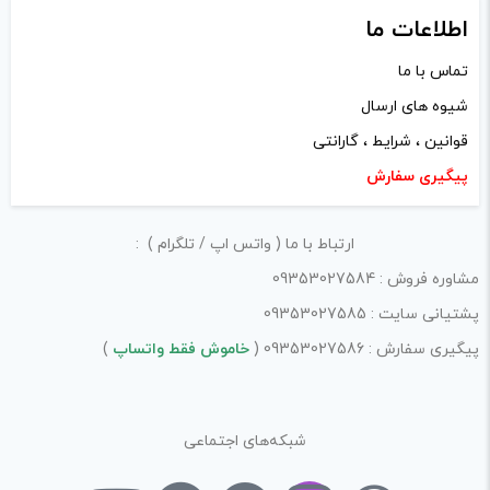
اطلاعات ما
تماس با ما
شیوه های ارسال
نام
*
قوانین ، شرایط ، گارانتی
پیگیری سفارش
ایمیل
*
ارتباط با ما ( واتس اپ / تلگرام ) :
مشاوره فروش : 09353027584
پشتیانی سایت : 09353027585
ذخیره نام، ایمیل و وبسایت من در مرورگر برای زمانی که دوباره
پیگیری سفارش : 09353027586 (
خاموش فقط واتساپ
)
دیدگاهی می‌نویسم.
شبکه‌های اجتماعی
لازم است محتوای ارسالی منطبق برعرف و شئونات جامعه و با
بیانی رسمی و عاری از لحن تند، تمسخرو توهین باشد.