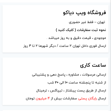
فروشگاه ویپ دیاکو
دیدگاه خود را بنویسید
تهران – فقط غیر حضوری
نشانی ایمیل شما منتشر نخواهد شد.
بخش‌های موردنیاز
نحوه ثبت سفارشات ( کلیک کنید )
علامت‌گذاری شده‌اند
*
موجودی ، قیمت دقیق و به روز میباشد .
امتیاز شما
*
ارسال فوری داخل تهران 2 ساعت / دیگر شهرها 2 تا 4 روز
ساعت
دیدگاه شما
*
کاری
ارسالی مرسولات ، مشاوره ، پاسخ دهی و پشتیبانی
از شنبه تا پنجشنه ساعت
10
الی
20
شب
ارسال از طریق پست پیشتاز ، تیپاکس ، ترمینال
ارسال
رایگان پستی
سفارشات بیش از
4 میلیون
تومان