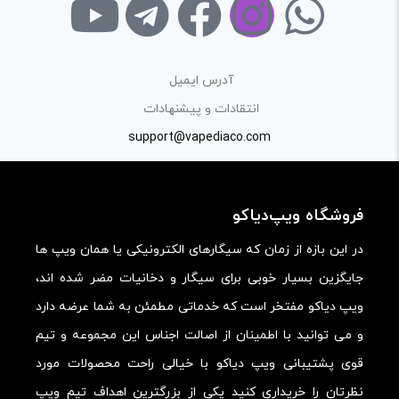
از ارسال لینک‌های سایت‌های دیگر و ارایه‌ی اطلاعات شخصی
خودتان مثل شماره تماس، ایمیل و آی‌دی شبکه‌های اجتماعی
پرهیز کنید.
آدرس ایمیل
در نظر داشته باشید هدف نهایی از ارائه‌ی نظر درباره‌ی کالا
انتقادات و پیشنهادات
ارائه‌ی اطلاعات مشخص و دقیق برای راهنمایی سایر کاربران در
support@vapediaco.com
فرآیند خرید یک محصول توسط ایشان است.
با توجه به ساختار بخش نظرات، از پرسیدن سوال یا درخواست
فروشگاه ویپ‌دیاکو
راهنمایی در این بخش خودداری کرده و سوالات خود را در بخش
«پرسش و پاسخ» مطرح کنید.
در این بازه از زمان که سیگارهای الکترونیکی یا همان ویپ ها
جایگزین بسیار خوبی برای سیگار و دخانیات مضر شده اند،
کیفیت ساخت:
ویپ دیاکو مفتخر است که خدماتی مطمئن به شما عرضه دارد
کارایی:
و می توانید با اطمینان از اصالت اجناس این مجموعه و تیم
امکانات و قابلیت ها:
قوی پشتیبانی ویپ دیاکو با خیالی راحت محصولات مورد
ارزش خرید در برابر قیمت:
نظرتان را خریداری کنید یکی از بزرگترین اهداف تیم ویپ