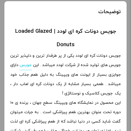
توضیحات
جویس دونات کره ای لودد | Loaded Glazed
Donuts
جویس دونات کره ای لودد یکی از پر طرفدار ترین و دلپذیر ترین
جویس های تولید شده از شرکت لودد میباشد . این
جویس
دارای
جوایزی بسیار از ایونت های ویپینگ به دلیل طعم جذاب خود
میباشد . طعمی بسیار مشابه از یک دونات کره ای لعاب دار ،
یک جویس کلاسیک و نوستالژی !
این محصول در نمایشگاه های ویپینگ سطح جهان ، برنده ی ۱۰
دوره تحت عنوان بهترین طعم پیراشکی است . به جرات میتوان
گفت شاید کسی در دنیا نباشد که از طعم پیراشکی کره ای لذت
نبرد ، اما نمیتوان هر روز این خوراکی جذاب را مصرف کرد ، شرکت