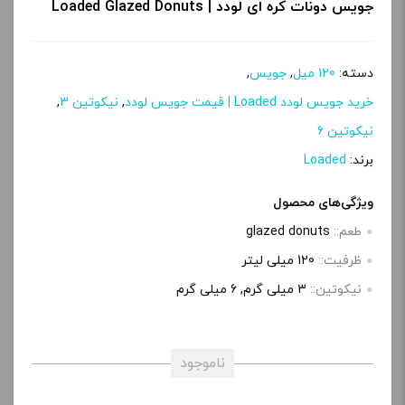
جویس دونات کره ای لودد | Loaded Glazed Donuts
دسته:
120 میل
,
جویس
,
خرید جویس لودد Loaded | قیمت جویس لودد
,
نیکوتین 3
,
نیکوتین 6
برند:
Loaded
ویژگی‌های محصول
طعم::
glazed donuts
ظرفیت::
120 میلی لیتر
نیکوتین::
3 میلی گرم, 6 میلی‌ گرم
ناموجود