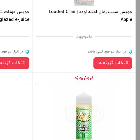
+
-
+
جویس سیب زغال اخته لودد | Loaded Cran
glazed e-juice
Apple
افزودن به سبد خرید
ا
ناموجود
کپی
در انبار موجود نمی باشد
در انبار موجود
انتخاب گزینه ها
انتخاب گزینه 
نیکوتین:
طعم:
برای فعال شدن 
صاف
های محصول را از