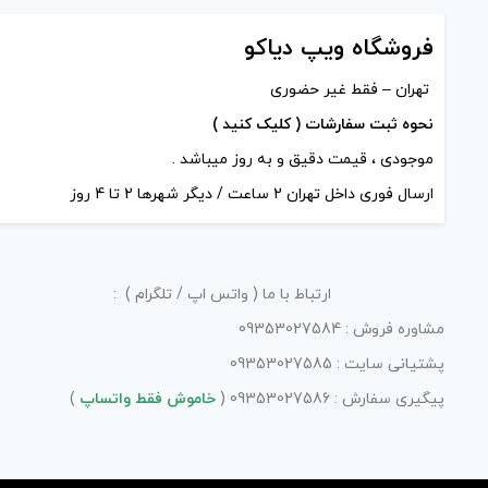
+
-
+
فروشگاه ویپ دیاکو
افزودن به سبد خرید
ا
تهران – فقط غیر حضوری
نحوه ثبت سفارشات ( کلیک کنید )
کپی
موجودی ، قیمت دقیق و به روز میباشد .
ارسال فوری داخل تهران 2 ساعت / دیگر شهرها 2 تا 4 روز
ارتباط با ما ( واتس اپ / تلگرام ) :
مشاوره فروش : 09353027584
پشتیانی سایت : 09353027585
پیگیری سفارش : 09353027586 (
خاموش فقط واتساپ
)