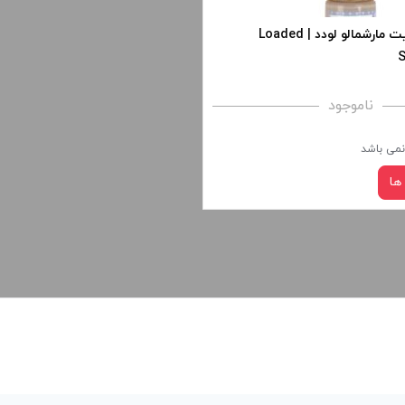
+
-
جویس بیسکوییت مارشمالو لودد | Loaded
S
فزودن به سبد خرید
افزودن به سبد خرید
ناموجود
کپی
 نمی باشد
ها
نیکوتین:
صاف
سبد خرید و نمایش قیمت ، گزینه
 کادر بالا انتخاب کنید.