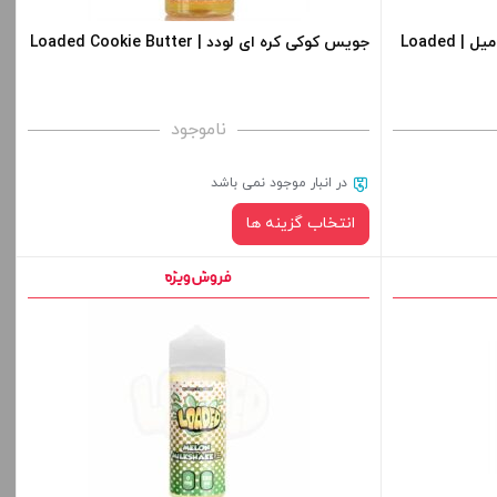
-
+
-
جویس توت فرنگی پاستیل لودد 120 میل | Loaded
جویس کوکی کره ای لودد | Loaded Cookie Butter
افزودن به سبد خرید
ناموجود
کپی
کپی
در انبار موجود نمی باشد
انتخاب گزینه ها
نیکوتین:
قیمت ، گزینه
برای فعال شدن سبد خرید و نمایش قیمت ، گزینه
ید.
های محصول را از کادر بالا انتخاب کنید.