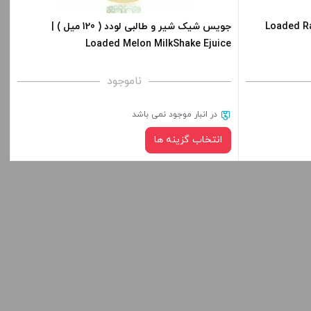
-
+
-
د | Loaded Raspberry
جویس شیک شیر و طالبی لودد ( 120 میل ) |
Loaded Melon MilkShake Ejuice
افزودن به سبد خرید
ناموجود
کپی
کپی
در انبار موجود نمی باشد
انتخاب گزینه ها
نیکوتین:
صاف
قیمت ، گزینه
برای فعال شدن سبد خرید و نمایش قیمت ، گزینه
ید.
های محصول را از کادر بالا انتخاب کنید.