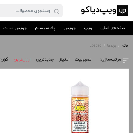
صفحه‌ی اصلی
ویپ
جویس
پاد سیستم
جویس سالت
خانه
/
برندها
/
Loaded
محبوبیت
امتیاز
جدیدترین
ارزان‌ترین
گران‌