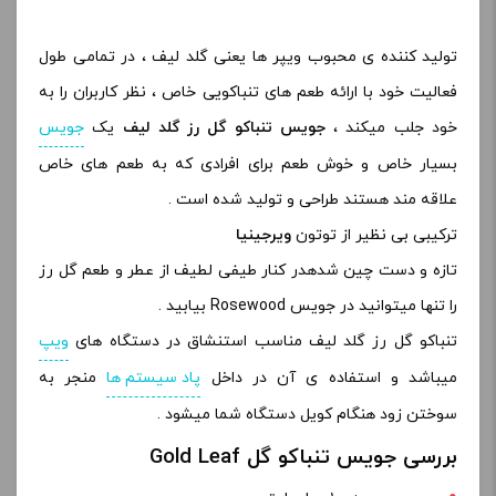
تولید کننده ی محبوب ویپر ها یعنی گلد لیف ، در تمامی طول
فعالیت خود با ارائه طعم های تنباکویی خاص ، نظر کاربران را به
خود جلب میکند ،
جویس تنباکو گل رز گلد لیف
یک
جویس
بسیار خاص و خوش طعم برای افرادی که به طعم های خاص
علاقه مند هستند طراحی و تولید شده است .
ترکیبی بی نظیر از توتون
ویرجینیا
تازه و دست چین شدهدر کنار طیفی لطیف از عطر و طعم گل رز
را تنها میتوانید در جویس Rosewood بیابید .
تنباکو گل رز گلد لیف مناسب استنشاق در دستگاه های
ویپ
میباشد و استفاده ی آن در داخل
پاد سیستم ها
منجر به
سوختن زود هنگام کویل دستگاه شما میشود .
بررسی جویس تنباکو گل Gold Leaf