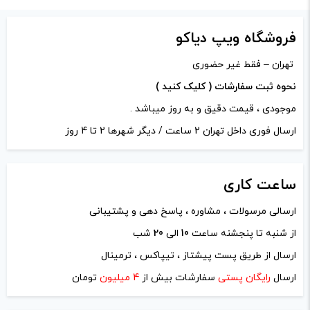
دیدگاه شما
*
فروشگاه ویپ دیاکو
تهران – فقط غیر حضوری
نحوه ثبت سفارشات ( کلیک کنید )
موجودی ، قیمت دقیق و به روز میباشد .
ارسال فوری داخل تهران 2 ساعت / دیگر شهرها 2 تا 4 روز
ساعت
کاری
ارسالی مرسولات ، مشاوره ، پاسخ دهی و پشتیبانی
از شنبه تا پنجشنه ساعت
10
الی
20
شب
نام
*
ارسال از طریق پست پیشتاز ، تیپاکس ، ترمینال
ارسال
رایگان پستی
سفارشات بیش از
4 میلیون
تومان
ایمیل
*