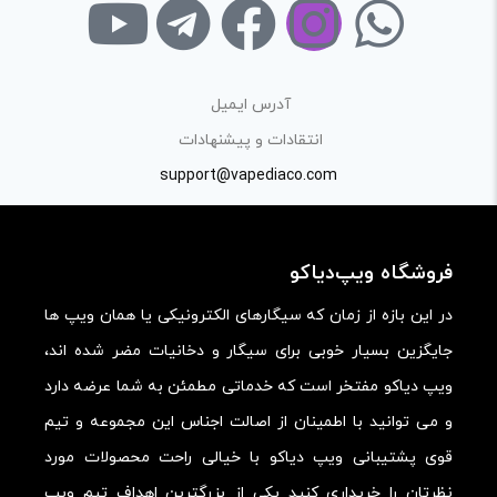
با توجه به ساختار بخش نظرات، از پرسیدن سوال یا درخواست
راهنمایی در این بخش خودداری کرده و سوالات خود را در بخش
«پرسش و پاسخ» مطرح کنید.
آدرس ایمیل
کیفیت ساخت:
انتقادات و پیشنهادات
کارایی:
support@vapediaco.com
امکانات و قابلیت ها:
ارزش خرید در برابر قیمت:
فروشگاه ویپ‌دیاکو
در این بازه از زمان که سیگارهای الکترونیکی یا همان ویپ ها
جایگزین بسیار خوبی برای سیگار و دخانیات مضر شده اند،
ویپ دیاکو مفتخر است که خدماتی مطمئن به شما عرضه دارد
و می توانید با اطمینان از اصالت اجناس این مجموعه و تیم
قوی پشتیبانی ویپ دیاکو با خیالی راحت محصولات مورد
نظرتان را خریداری کنید یکی از بزرگترین اهداف تیم ویپ