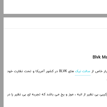
ار خاص از
سالت نیک
های BLVK در کشور آمریکا و تحت نظارت خود
لی تمام این 4 طعم از سری N,YELLOW انبه می باشد که با میوه هایی خاص و دوست داشتنی ترکیب شده است.MANGO Banana ICE ترکیبی بی نظیر از انبه ، موز و یخ می باشد که تجربه ای بی نظیر را در