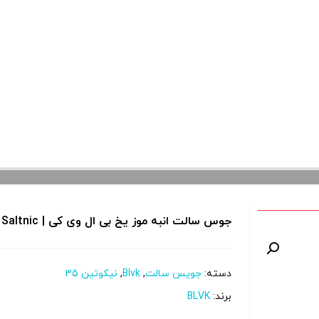
جوس سالت انبه موز یخ بی ال وی کی | Blvk Mango Banana Ice Saltnic
دسته:
جویس سالت
,
Blvk
,
نیکوتین 35
برند:
BLVK