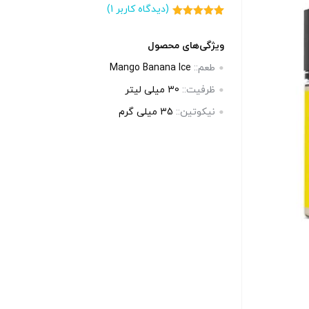
(دیدگاه کاربر
1
)
1
امتیاز
5.00
از 5 امتیاز
مشتری
ویژگی‌های محصول
طعم::
Mango Banana Ice
ظرفیت::
30 میلی‌ لیتر
نیکوتین::
35 میلی‌ گرم