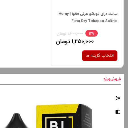
سالت درای توباکو هرنی فلاوا | Horny
Flava Dry Tobacco Saltnic
11%
1,400,000 تومان
1,250,000 تومان
انتخاب گزینه ها
نیکوتین:
35 میلی‌ گرم
صاف
برای فعال شدن سبد خرید و نمایش
قیمت ، گزینه های محصول را از کادر