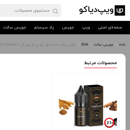
صفحه‌ی اصلی
ویپ
جویس
پاد سیستم
جویس سالت
خانه
/
جویس سالت
/
Blvk
/
جوس سالت انبه موز یخ بی ال وی کی | Blvk Mango Banana Ice Saltnic
محصولات مرتبط