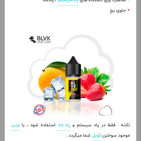
مناسب برای دستگاه های
پادسیستم
/ پادماد
حاوی یخ
نکته : فقط در پاد سیستم و
پاد ماد
استفاده شود ، با
ویپ
موحود سوختن
کویل
شما میگردد .