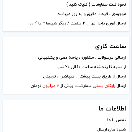
نحوه ثبت سفارشات ( کلیک کنید )
خرید این محصول را توصیه می‌کنم
موجودی ، قیمت دقیق و به روز میباشد .
Blvk Mango Strawberry Ice Saltnice
ارسال فوری داخل تهران 2 ساعت / دیگر شهرها 2 تا 4 روز
با سلام
یه طعم خیلی خواستنی داره رایحشو که نگم
ساعت
کاری
عاشقش شدم ولی واقعاً سلیقه من به شخصه
ارسالی مرسولات ، مشاوره ، پاسخ دهی و پشتیبانی
طعم تلخه ولی برای امتحان که اینو گرفتم اصلاً
از شنبه تا پنجشنه ساعت
10
الی
20
شب
نگم برات ریخت پ.ش.م.ا.م ولی خدایی با بی ال
ارسال از طریق پست پیشتاز ، تیپاکس ، ترمینال
وی کی خیلی حال میکنم خیلی باحاله👌😁
ارسال
رایگان پستی
سفارشات بیش از
4 میلیون
تومان
پیشنهاد میکنم امتحانش کنید اونم حتماً حالا از
همین جا بازم جا داره یه درخواستی داشته
اطلاعات ما
باشم از مدیریت محترم ویپ دیاکو که در
صورت امکان یکم در این عرصه ورود بیشتری
تماس با ما
داشته باشن و تنوع این برند رو یکم بیشترش
شیوه های ارسال