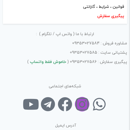
کنن. با سپاس فراوان عشقین به مولا 💋
قوانین ، شرایط ، گارانتی
پیگیری سفارش
نقاط قوت
طعم و عطر به شدت غلیظ
👌👍
ارتباط با ما ( واتس اپ / تلگرام ) :
نیکوتین مناسب و قابل
مشاوره فروش : 09353027584
کشیدن
پشتیانی سایت : 09353027585
خنکی فوق العاده 😍😊
پیگیری سفارش : 09353027586 (
خاموش فقط واتساپ
)
نقاط ضعف
😆 Let me think that, I
don't know
شبکه‌های اجتماعی
ادمین ویپ دیاکو
–
مرداد 14, 1403
–
پاسخ
عزیز دلین به روی چشم
آدرس ایمیل