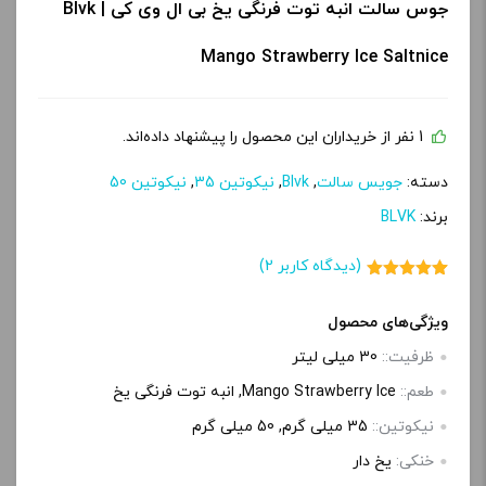
جوس سالت انبه توت فرنگی یخ بی ال وی کی | Blvk
Mango Strawberry Ice Saltnice
1 نفر از خریداران این محصول را پیشنهاد داده‌اند.
دسته:
جویس سالت
,
Blvk
,
نیکوتین 35
,
نیکوتین 50
برند:
BLVK
(دیدگاه کاربر
2
)
2
امتیاز
5.00
از 5 امتیاز
مشتری
ویژگی‌های محصول
ظرفیت::
30 میلی‌ لیتر
طعم::
Mango Strawberry Ice, انبه توت فرنگی یخ
نیکوتین::
35 میلی‌ گرم, 50 میلی گرم
خنکی:
یخ دار