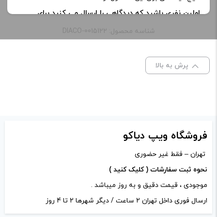
اولین نفری باشید که دیدگاهی را ارسال می کنید برای
“nitecore battery charger i2 |شارژر باتری نایت کور i2”
شناسه محصول: DIACO-0015122
نشانی ایمیل شما منتشر نخواهد شد.
بخش‌های موردنیاز
علامت‌گذاری شده‌اند
*
پرش به بالا
امتیاز شما
*
دیدگاه شما
*
فروشگاه ویپ دیاکو
تهران – فقط غیر حضوری
نحوه ثبت سفارشات ( کلیک کنید )
موجودی ، قیمت دقیق و به روز میباشد .
ارسال فوری داخل تهران 2 ساعت / دیگر شهرها 2 تا 4 روز