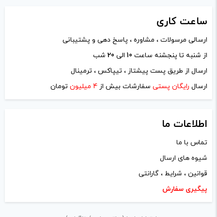
ساعت
کاری
ارسالی مرسولات ، مشاوره ، پاسخ دهی و پشتیبانی
نام
*
از شنبه تا پنجشنه ساعت
10
الی
20
شب
ارسال از طریق پست پیشتاز ، تیپاکس ، ترمینال
ایمیل
*
ارسال
رایگان پستی
سفارشات بیش از
4 میلیون
تومان
اطلاعات ما
تماس با ما
ذخیره نام، ایمیل و وبسایت من در مرورگر برای زمانی که دوباره
شیوه های ارسال
دیدگاهی می‌نویسم.
قوانین ، شرایط ، گارانتی
لازم است محتوای ارسالی منطبق برعرف و شئونات جامعه و با
پیگیری سفارش
بیانی رسمی و عاری از لحن تند، تمسخرو توهین باشد.