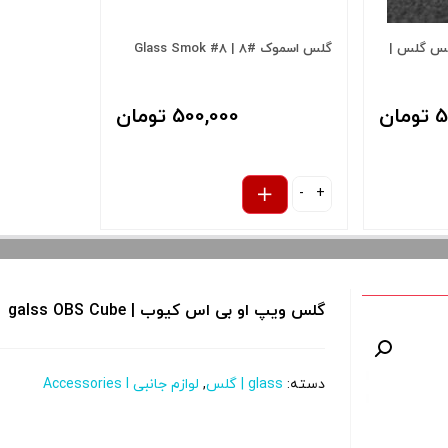
کس گلس |
گلس اسموک #8 | Glass Smok #8
ان
500,000 تومان
-
+
گلس ویپ او بی اس کیوب | galss OBS Cube
دسته:
glass | گلس
,
لوازم جانبی Accessories l