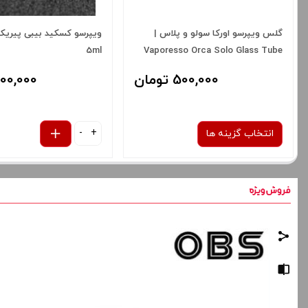
گلس ویپرسو اورکا سولو و پلاس |
ویپرسو کسکید بیبی پیری
5ml
Vaporesso Orca Solo Glass Tube
500,000 تومان
500,000 توم
-
+
انتخاب گزینه ها
نوع کویل :
گلس اورکا سولو پلاس
صاف
برای فعال شدن سبد خرید و نمایش
قیمت ، گزینه های محصول را از کادر