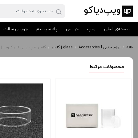
صفحه‌ی اصلی
ویپ
جویس
پاد سیستم
جویس سالت
خانه
/
لوازم جانبی Accessories l
/
glass | گلس
/
گلس ویپ او بی اس کیوب | galss OBS Cube
محصولات مرتبط