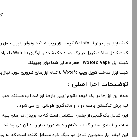
کیف ا
کیف ابزار ویپ وتوفو Wotofo کیف ابزار ویپ 8 تکه وتوفو را برای حمل راحت ابزارهای مهم کاربردی معرفی کرد .
کیت کامل ساخت کویل در یک جعبه حک شده با لوگوی Wotofo با طراحی زیبا ارائه می شود . نگهداری صحیح ابزارها در کیس به افزایش طول عمر محصول کمک می کند .
کیت ابزار Wotofo Vape : همراه عالی شما برای ویپینگ
کیت ابزار ساخت کویل ویپ Wotofo با تمام ابزارهای ضروری مورد نیاز برای ساخت سیم پیچ خود به روش صحیح ارائه می شود .
توضیحات اجزا اصلی :
همه این ابزارها در یک کیف مقاوم زیپی پارچه ای ضد آب هستند. قاب
لبه برش تنگستن باعث دوام و ماندگاری طولانی آن می شود .
این شامل یک قیچی از جنس استنلس است که به بریدن نوارهای پنبه ای 
ساختار فولادی ضد زنگ استحکام و دوام مورد نیاز را به آن می بخشد .
این کیف ابزار همچنین شامل دو جیگ خود متعادل کننده است که به ویپره