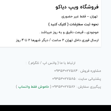
فروشگاه ویپ دیاکو
تهران – فقط غیر حضوری
نحوه ثبت سفارشات ( کلیک کنید )
موجودی ، قیمت دقیق و به روز میباشد .
ارسال فوری داخل تهران 2 ساعت / دیگر شهرها 2 تا 4 روز
ارتباط با ما ( واتس اپ / تلگرام ) :
مشاوره فروش : 09353027584
پشتیانی سایت : 09353027585
پیگیری سفارش : 09353027586 (
خاموش فقط واتساپ
)