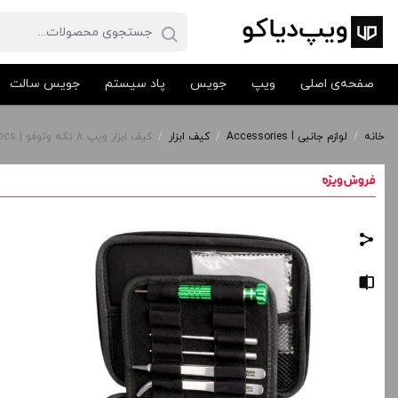
صفحه‌ی اصلی
ویپ
جویس
پاد سیستم
جویس سالت
خانه
/
لوازم جانبی Accessories l
/
کیف ابزار
/
کیف ابزار ویپ 8 تکه وتوفو | Wotofo Vape Tool Kit 8 pcs