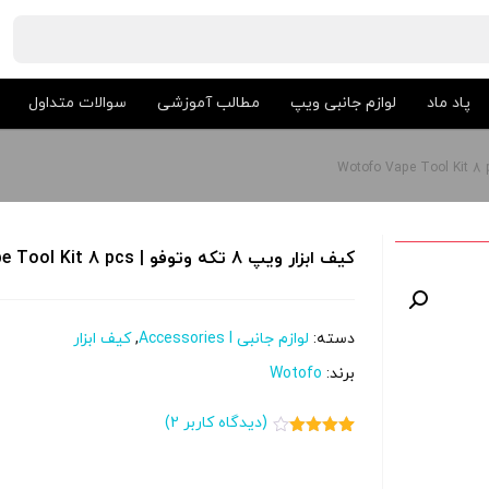
پاد ماد
لوازم جانبی ویپ
مطالب آموزشی
سوالات متداول
کیف ابزار ویپ 8 تکه وتوفو | Wotofo Vape Tool Kit 8 pcs
دسته:
لوازم جانبی Accessories l
,
کیف ابزار
برند:
Wotofo
(دیدگاه کاربر
2
)
2
امتیاز
4.00
از 5
امتیاز