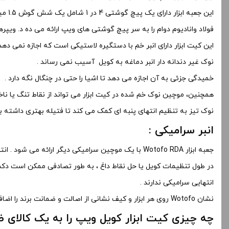
این جعبه ابزار دارای یک پیچ گوشتی 4 در 1 شامل یک شش گوش 1.5 میلی متری، یک هگز 1.3 میلی متری، یک بیت سر صاف 2.5 و یک سر فیلیپس 2.5 میلی متری است .
فولاد وانادیوم دوام را به سر پیچ گوشتی های ویپ ارائه می ده د. ویپرها 
این کیت ابزار دارای انبر خم با دستگیره لاستیکی است که اجازه نمی دهد
نوک غیر دندانه دار انبر دماغه به کویل آسیب نمی رساند .
خمیدگی جزئی به آن اجازه می دهد تا اشیا را حتی در چنگال نگه دارد .
همچنین، موچین نوک خم شده در کیت ابزار می تواند از نقاط تنگ یا ناخو
نوک تیز به تنظیم انتهای پنبه ای کمک می کند تا فتیله بهتری داشته با
انبر سرامیکی :
جعبه ابزار Wotofo RDA با یک موچین سرامیکی دیگر ارائه می شود . انتهای سرامیکی موچین از دستگاه در برابر اتصال کوتاه محافظت می کند .
در طول تنظیمات کویل یا حل نقاط داغ ، به طور تصادفی ممکن است دکمه 
انتهایی سرامیکی ندارند .
نشان Wotofo روی هر ابزار و کیف نشانی از اصالت و ضمانت برند را اضافه می کند .
چه چیزی کیت ابزار کویل ویپ را به یک کالای ض