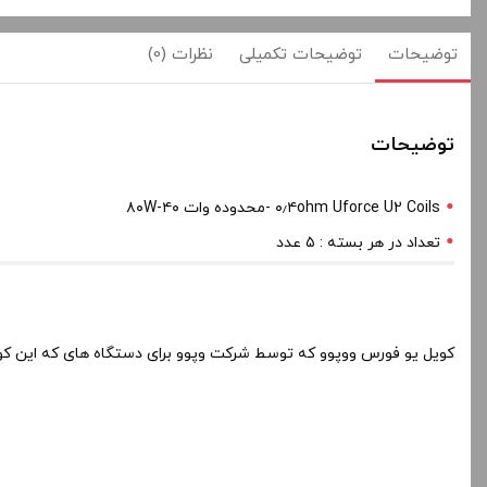
توضیحات
توضیحات تکمیلی
نظرات (0)
توضیحات
۰٫۴ohm Uforce U2 Coils -محدوده وات ۴۰-۸۰W
تعداد در هر بسته : ۵ عدد
کویل یو فورس ووپوو که توسط شرکت وپوو برای دستگاه های که این کوی