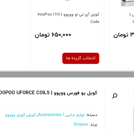
 |
کویل آی تی او ووپوو | VooPoo ITO
Coils
ان
650,000 تومان
انتخاب گزینه ها
نوع کویل :
کویل یو فورس ووپوو | VOOPOO UFORCE COILS
0.7 اهم
صاف
دسته:
لوازم جانبی Accessories l
,
کویل
,
کویل ووپوو
 و نمایش
برای فعال شدن سبد خرید و نمایش
برند:
Voopoo
را از کادر
قیمت ، گزینه های محصول را از کادر