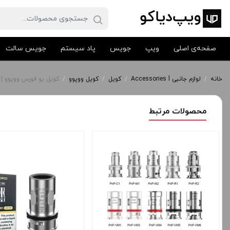
صفحه‌ی اصلی
ویپ
جویس
پاد سیستم
جویس سالت
خانه
/
لوازم جانبی Accessories l
/
کویل
/
کویل ووپوو
/
کویل یو فورس ووپوو | VOOPOO UFORCE COILS
محصولات مرتبط