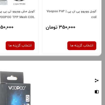
کویل ووپوو پی ان پی | Voopoo PnP
کویل مش ووپوو تی پی پی
VOOPOO TPP Mesh COIL
coil
350,000 تومان
350,000 توم
انتخاب گزینه ها
انتخاب گزینه ها
نوع کویل :
نوع کویل :
TPP-DM3
PnP-VM1
PnP-M2
TM-2
Pnp-VM3
صاف
برای فعال شدن سبد خرید
قیمت ، گزینه های محصول 
برای فعال شدن سبد خرید و نمایش