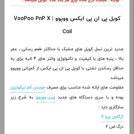
توجه : قیمت درج شده برای هر یک عدد کویل میباشد
.
کویل پی ان پی ایکس ووپوو | VooPoo PnP X
Coil
جدید ترین نسل کویل های مشبک با حداکثر طعم رسانی ، عمر
بالا ، پنبه های با کیفیت و تکنولوژی واشر های 4 لایه برای به
حداقل رساندن نشتی با کویل پی ان پی ایکس از کمپانی ووپوو
میباشد .
مقاومت های ارائه شده مناسب برای مصرف
جویس کم نیکوتین
بوده و با سری دستگاه های جدید
ویپ ووپوو
به شرح زیر
سازگاری دارد :
آرگاس پرو 2
درگ اس 2