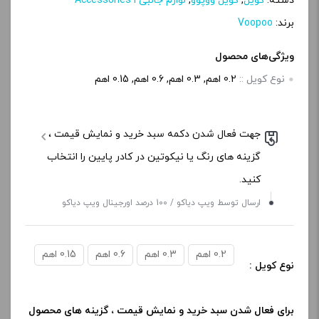
دسته:
کویل
,
کویل ووپوو
,
لوازم جانبی Accessories l
برند:
Voopoo
ویژگی‌های محصول
نوع کویل ::
0.2 اهم, 0.3 اهم, 0.6 اهم, 0.15 اهم
جهت فعال شدن دکمه سبد خرید و نمایش قیمت ،
گزینه های رنگ یا نیکوتین در کادر پایین را انتخاب
کنید.
ارسال توسط ویپ دیاکو / 100 درصد اورجینال ویپ دیاکو
0.2 اهم
0.3 اهم
0.6 اهم
0.15 اهم
نوع کویل :
برای فعال شدن سبد خرید و نمایش قیمت ، گزینه های محصول