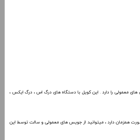
ان ۳۲ الی ۴۰ وات میباشد و کاربری استفاده از جویس های با VG و PG بالاتر یا همان جویس های معمولی را دارد . این کویل با دستگاه های درگ اس ، درگ ایکس ،
ی کویل PnP ، وی ام ۳ میباشد که مناسب استفاده واتیج بین ۲۵ الی ۳۵ است . همچنین این کویل قابلیت MTL و DTL را به صورت همزمان دارد ، میتوانید از جویس های معمولی و سالت توسط این