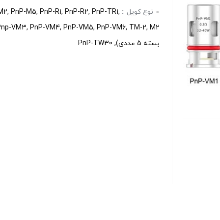
نوع کویل ::
M2, PnP-M5, PnP-R1, PnP-R2, PnP-TR1,
بسته 5 عددی), PnP-TW30