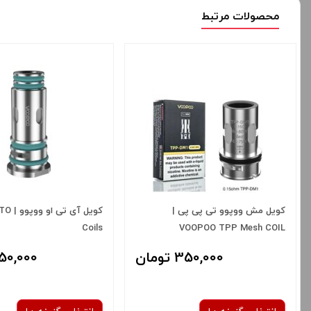
محصولات مرتبط
کویل مش ووپوو تی پی پی |
کویل آی
Coils
VOOPOO TPP Mesh COIL
350,000 تومان
650,000 توم