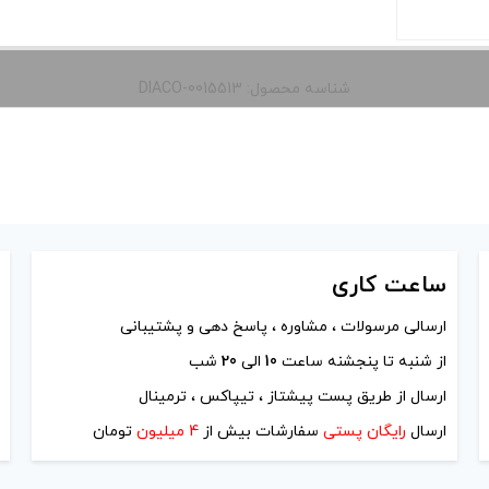
شناسه محصول: DIACO-0015513
 و نمایش
را از کادر
ساعت
کاری
ارسالی مرسولات ، مشاوره ، پاسخ دهی و پشتیبانی
آخرین بروزرسانی قیمت: 13
از شنبه تا پنجشنه ساعت
10
الی
20
شب
ارسال از طریق پست پیشتاز ، تیپاکس ، ترمینال
ستند.
ارسال
رایگان پستی
سفارشات بیش از
4 میلیون
تومان
-