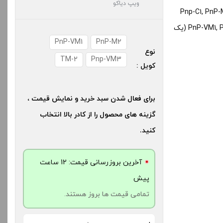
ویپ دیاکو
Pnp-C1, PnP-
PnP-VM1, Pnp-VM3, PnP-VM4, PnP-VM5, PnP-VM6, TM-2, M2 (یک
PnP-VM1
PnP-M2
نوع
TM-2
Pnp-VM3
کویل :
برای فعال شدن سبد خرید و نمایش قیمت ،
گزینه های محصول را از کادر بالا انتخاب
کنید.
آخرین بروزرسانی قیمت: 12 ساعت
پیش
تمامی قیمت ها بروز هستند.