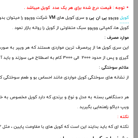
توجه : قیمت درج شده برای هر یک عدد کویل میباشد
.
کویل
ووپوو
پی ان پی
و سری کویل های
VM
شرکت ووپوو را میتوان بدو
کویل ها، کمپانی ووپوو سبک متفاوتی از کویل را روانه بازار نمود .
موارد مصرف :
این سری کویل ها از پرمصرف ترین مواردی هستند که هر ویپر به صورت
گیری و پس از حدود 2000 الی 3000 کام به اصطلاح می سوزند و باید آن را تعویض کنید .
علائم سوختگی :
از نشانه های سوختگی کویل مواردی مانند احساس بو و طعم سوختگی ک
هر دستگاهی بسته به مدل و نوع و برندی که دارد کویل مخصوص به خود ر
ویپ دیاکو راهنمایی بگیرید .
نکته :
نکته ای که باید بدایند این است که کویل های با مقاومت پایین ، مثل 0.2 ، 0.5 و… برای ایجوس ها و کویل های با مقاومت بالاتر مانند 1.2 ، 1.4 و … برای جوس های سالت نیکوتین مناسب می باشند .