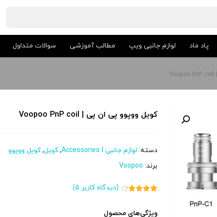
پاد ماد
لوازم جانبی ویپ
مطالب آموزشی
سوالات متداول
V
کویل ووپوو پی ان پی | Voopoo PnP coil
دسته:
لوازم جانبی Accessories l
,
کویل
,
کویل ووپوو
برند:
Voopoo
(دیدگاه کاربر
5
)
5
امتیاز
4.20
از 5 امتیاز
مشتری
ویژگی‌های محصول