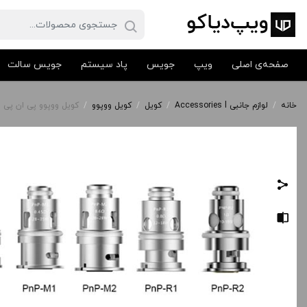
صفحه‌ی اصلی
ویپ
جویس
پاد سیستم
جویس سالت
خانه
/
لوازم جانبی Accessories l
/
کویل
/
کویل ووپوو
/
کویل ووپوو پی ان پی | oopoo PnP coil