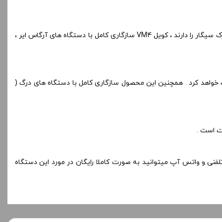
کویل پی ان پی VM4 کامدهی DTL یا دهان به ریه را به شما ارائه میدهد ، این کویل با کامدهی بسته و مشابه سیگار مناسب افرادیست که قصد ترک سیگار را دارند ، کویل VM4 سازگاری کامل با دستگاه های آرگاس ایر ،
 سیگاری که قصد ترک سیگار را دارند بر طرف خواهد کرد . همچنین این محصول سازگاری کامل با دستگاه های درگ (
لفنی و واتس آپ میتوانید به صورت کاملا رایگان در مورد این دستگاه