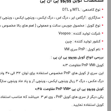
مشخصات کویل ووپوو پی ان پی
نوع کامدهی : MTL و DTL
سازگاری : آرگاس ایر ، درگ اس ، درگ ایکس ، وینچی ایکس ، وینچی ایر ، درگ ۲ ، درگ مینی و 
نوع کویل : مخصول جویس سالت و معمولی ( اهم های بالا مخصوص سا
شرکت تولید کننده : Voopoo
کشور تولید کننده : چین
نام کویل : PnP سری VM
بررسی انواع کویل ووپوو پی ان پی :
کویل PnP VM1 مقاومت ۰٫۳
درگ مکس ، درگ ۲ ریال وینچی ایکس ، وینچی آر و پاد ماد وینچی سازگاری دارد .
کویل ووپوو پی ان پی PnP VM3 مقاومت ۰٫۴۵
کویل استفاده نمایید .