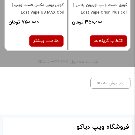
کویل لاست ویپ اوریون پلاس |
کویل یوبی مکس لاست ویپ |
Lost Vape UB MAX Coil
Lost Vape Orion Plus coil
350,000 تومان
750,000 تومان
انتخاب گزینه ها
اطلاعات بیشتر
شناسه محصول: DIACO-0032677
نوع کویل :
نوع کویل :
0.25 اهم
0.2 اهم
0.3 اهم
نام
*
پرش به بالا
0.15 اهم
صاف
برای فعال شدن سبد خرید و
نمایش قیمت ، گزینه های
برای فعال شدن سبد خرید و
ایمیل
*
محصول را از کادر بالا انتخاب
نمایش قیمت ، گزینه های
فروشگاه ویپ دیاکو
کنید.
محصول را از کادر بالا انتخاب