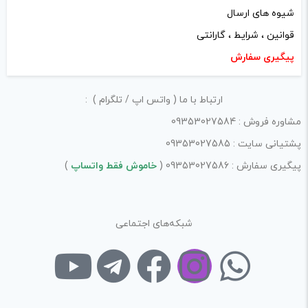
شیوه های ارسال
کیفیت ساخت:
قوانین ، شرایط ، گارانتی
پیگیری سفارش
کارایی:
امکانات و قابلیت ها:
ارتباط با ما ( واتس اپ / تلگرام ) :
ارزش خرید در برابر قیمت:
مشاوره فروش : 09353027584
پشتیانی سایت : 09353027585
پیگیری سفارش : 09353027586 (
خاموش فقط واتساپ
)
شبکه‌های اجتماعی