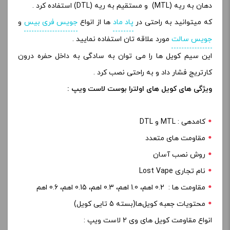
دهان به ریه (MTL) و مستقیم به ریه (DTL) استفاده کرد .
که میتوانید به راحتی در
پاد ماد
ها از انواع
جویس فری بیس
و
جویس سالت
مورد علاقه تان استفاده نمایید .
این سیم کویل ها را می توان به سادگی به داخل حفره درون
کارتریج فشار داد و به راحتی نصب کرد .
ویژگی های کویل های اولترا بوست لاست ویپ :
کامدهی : MTL و DTL
مقاومت های متعدد
روش نصب آسان
نام تجاری Lost Vape
مقاومت ها : 0.2 اهم، 1.0 اهم، 0.3 اهم، 0.15 اهم، 0.6 اهم
محتویات جعبه کویل‌ها(بسته 5 تایی کویل)
انواع مقاومت کویل های وی 2 لاست ویپ :