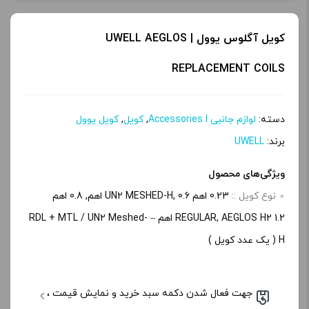
کویل آگلوس یوول | UWELL AEGLOS
REPLACEMENT COILS
دسته:
لوازم جانبی Accessories l
,
کویل
,
کویل یوول
برند:
UWELL
ویژگی‌های محصول
نوع کویل ::
0.23 اهم UN2 MESHED-H, 0.6 اهم, 0.8 اهم
REGULAR, AEGLOS H2 1.2 اهم – RDL + MTL / UN2 Meshed-
H ( یک عدد کویل )
جهت فعال شدن دکمه سبد خرید و نمایش قیمت ،