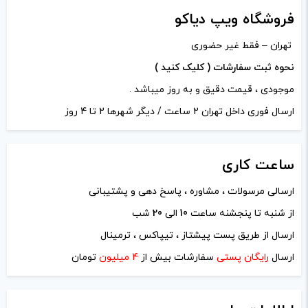
فروشگاه ویپ دیاکو
کنید.
تهران – فقط غیر حضوری
ذخیره نام، ایمیل و وبسایت من در مرورگر برای زمانی که دوباره
آخرین بروزرسانی
نحوه ثبت سفارشات ( کلیک کنید )
دیدگاهی می‌نویسم.
قیمت: 21 ساعت پیش
موجودی ، قیمت دقیق و به روز میباشد .
تمامی قیمت ها بروز
ارسال فوری داخل تهران 2 ساعت / دیگر شهرها 2 تا 4 روز
لازم است محتوای ارسالی منطبق برعرف و شئونات جامعه و با
هستند.
بیانی رسمی و عاری از لحن تند، تمسخرو توهین باشد.
ساعت
کاری
از ارسال لینک‌های سایت‌های دیگر و ارایه‌ی اطلاعات شخصی
-
+
خودتان مثل شماره تماس، ایمیل و آی‌دی شبکه‌های اجتماعی
ارسالی مرسولات ، مشاوره ، پاسخ دهی و پشتیبانی
افزودن به سبد خرید
پرهیز کنید.
از شنبه تا پنجشنه ساعت
10
الی
20
شب
در نظر داشته باشید هدف نهایی از ارائه‌ی نظر درباره‌ی کالا
ارسال از طریق پست پیشتاز ، تیپاکس ، ترمینال
ک
ارائه‌ی اطلاعات مشخص و دقیق برای راهنمایی سایر کاربران در
ارسال
رایگان پستی
سفارشات بیش از
4 میلیون
تومان
پ
فرآیند خرید یک محصول توسط ایشان است.
ی
با توجه به ساختار بخش نظرات، از پرسیدن سوال یا درخواست