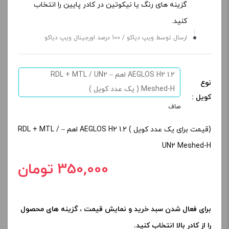
گزینه های رنگ یا نیکوتین در کادر پایین را انتخاب
کنید.
ارسال توسط ویپ دیاکو / 100 درصد اورجینال ویپ دیاکو
AEGLOS H2 1.2 اهم – RDL + MTL / UN2
نوع
Meshed-H ( یک عدد کویل )
کویل :
صاف
(قیمت برای یک عدد کویل ) AEGLOS H2 1.2 اهم – RDL + MTL /
UN2 Meshed-H
350,000 تومان
برای فعال شدن سبد خرید و نمایش قیمت ، گزینه های محصول
را از کادر بالا انتخاب کنید.