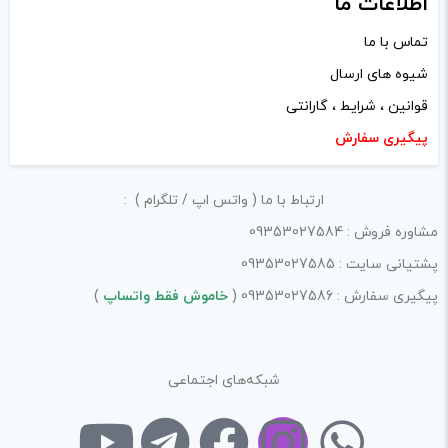
اطلاعات ما
راهنمایی در این بخش خودداری کرده و سوالات خود را در بخش
تماس با ما
«پرسش و پاسخ» مطرح کنید.
شیوه های ارسال
کیفیت ساخت:
قوانین ، شرایط ، گارانتی
پیگیری سفارش
کارایی:
امکانات و قابلیت ها:
ارتباط با ما ( واتس اپ / تلگرام ) :
ارزش خرید در برابر قیمت:
مشاوره فروش : 09353027584
پشتیانی سایت : 09353027585
پیگیری سفارش : 09353027586 (
خاموش فقط واتساپ
)
شبکه‌های اجتماعی