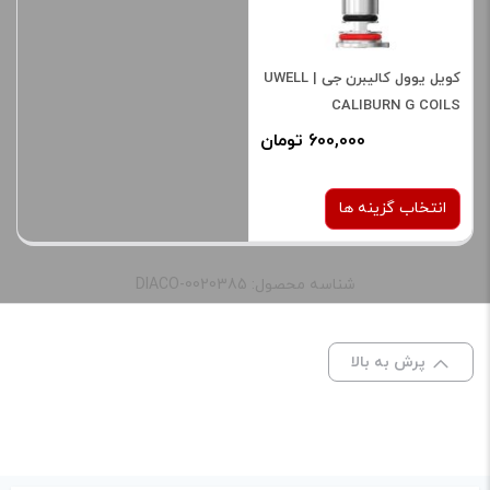
دیدگاه شما
*
کویل یوول کالیبرن جی | UWELL
CALIBURN G COILS
600,000 تومان
انتخاب گزینه ها
شناسه محصول: DIACO-0020385
نوع کویل :
1 اهم
1.2 اهم
پرش به بالا
نام
*
برای فعال شدن سبد خرید و
نمایش قیمت ، گزینه های
ایمیل
*
محصول را از کادر بالا انتخاب