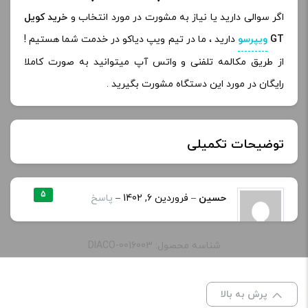
اگر سوالی دارید یا نیاز به مشورت در مورد انتخاب و
خرید کویل
GT
ویپرسو
دارید ، ما در تیم ویپ دیاکو در خدمت شما هستیم !
از طریق مکالمه تلفنی و واتس آپ میتوانید به صورت کاملا
رایگان در مورد این دستگاه مشورت بگیرید .
توضیحات تکمیلی
GT 2, GT 4, GT 6, GT 8, GT Ccell, GT Ccell
5
حسین
–
فروردین 6, 1402
–
پاسخ
نوع
2, GT Mesh, GT4 Mesh, GT Ccell 2 (یک
کویل :
بسته 3 عددی), gt2 (یک بسته 3 عددی),
به تارگت ۸۰ نسخه تانک ادیتیشن هم
gt4 mesh (یک بسته 3 عددی)
شناسه محصول: DIACO-0016003
میخوره؟
پرش به بالا
دیدگاه خود را بنویسید