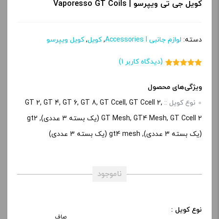
کویل جی تی ویپرسو | Vaporesso GT Coils
دسته:
لوازم جانبی Accessories l
,
کویل
,
کویل ویپرسو
(دیدگاه کاربر
1
)
1
امتیاز
5.00
از 5 امتیاز
مشتری
ویژگی‌های محصول
نوع کویل ::
GT 2, GT 4, GT 6, GT 8, GT Ccell, GT Ccell 2,
GT Mesh, GT4 Mesh, GT Ccell 2 (یک بسته 3 عددی), gt2
(یک بسته 3 عددی), gt4 mesh (یک بسته 3 عددی)
ناموجود
نوع کویل :
صاف