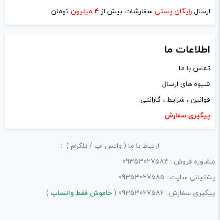
نام
*
ارسال
رایگان پستی
سفارشات بیش از
4 میلیون
تومان
اطلاعات ما
ایمیل
*
تماس با ما
شیوه های ارسال
قوانین ، شرایط ، گارانتی
ذخیره نام، ایمیل و وبسایت من در مرورگر برای زمانی که دوباره
پیگیری سفارش
دیدگاهی می‌نویسم.
ارتباط با ما ( واتس اپ / تلگرام ) :
لازم است محتوای ارسالی منطبق برعرف و شئونات جامعه و با
مشاوره فروش : 09353027584
بیانی رسمی و عاری از لحن تند، تمسخرو توهین باشد.
پشتیانی سایت : 09353027585
از ارسال لینک‌های سایت‌های دیگر و ارایه‌ی اطلاعات شخصی
پیگیری سفارش : 09353027586 (
خاموش فقط واتساپ
)
خودتان مثل شماره تماس، ایمیل و آی‌دی شبکه‌های اجتماعی
پرهیز کنید.