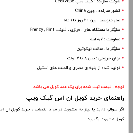
شرکت سازنده
: گیک ویپ GeekVape
کشور سازنده
: چین China
عمر متوسط
: بین ۲۰ روز تا ۱ ماه
سازگار با دستگاه های
: فرنزی ، فلینت Frenzy , Flint
مقاومت
: ۰٫۷ اهم
سازگار با
: سالت نیکوتین
توان خروجی
: بین ۸ تا ۱۲ وات
تولید شده از پنبه ی مصری و المنت های استیل
توجه :
قیمت ثبت شده برای یک عدد کویل می باشد
راهنمای خرید کویل ان اس گیک ویپ
اگر سوالی دارید یا نیاز به مشورت در مورد انتخاب و
خرید کویل ان ا
کویل مشورت بگیرید .