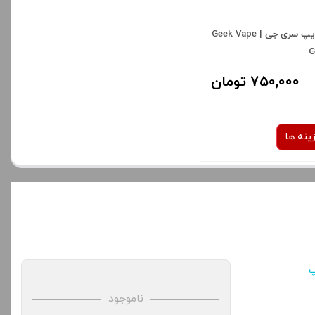
کویل گیک ویپ سری جی | Geek Vape
G
750,000 تومان
ینه ها
نوع کویل :
م
1.0 اهم
پ
شدن سبد خرید و نمایش
ه های محصول را از کادر
ناموجود