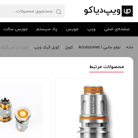
صفحه‌ی اصلی
ویپ
جویس
پاد سیستم
جویس سالت
خانه
/
لوازم جانبی Accessories l
/
کویل
/
کویل گیک ویپ
/
کویل ان اس گیک ویپ | NS COIL
محصولات مرتبط