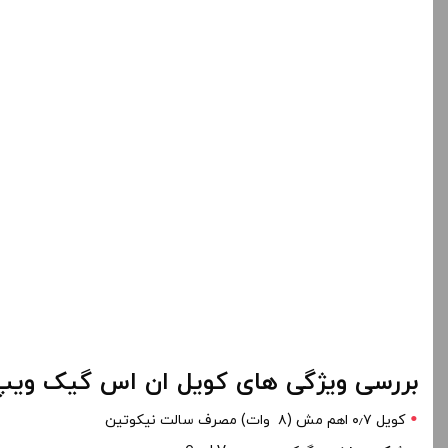
بررسی ویژگی های کویل ان اس گیک ویپ
کویل ۰٫۷ اهم مش (۸ وات) مصرف سالت نیکوتین