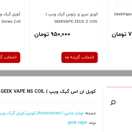
کویل سری بی گیک ویپ | GeekVape
کویل سری زد زئوس گیک ویپ |
 Series Coil
GEEKVAPE ZEUS Z COIL
ان
950,000 تومان
انتخاب گزینه ها
انتخاب گز
نوع کویل :
کویل ان اس گیک ویپ | GEEK VAPE NS COIL
1.2 اهم
0.15 ohm
0.6 اه
صاف
دسته:
لوازم جانبی Accessories l
,
کویل
,
کویل گیک وی
 و نمایش
برای فعال شدن سبد خرید و نمایش
برای فعال 
برند:
geek vape
را از کادر
قیمت ، گزینه های محصول را از کادر
قیمت ، گزین