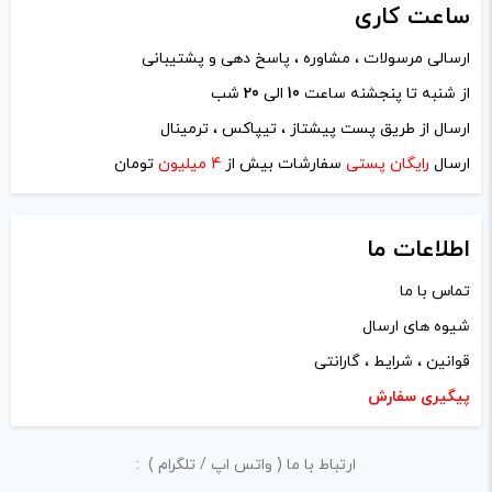
ساعت
کاری
ارسالی مرسولات ، مشاوره ، پاسخ دهی و پشتیبانی
نام
*
از شنبه تا پنجشنه ساعت
10
الی
20
شب
ارسال از طریق پست پیشتاز ، تیپاکس ، ترمینال
ایمیل
*
ارسال
رایگان پستی
سفارشات بیش از
4 میلیون
تومان
اطلاعات ما
تماس با ما
ذخیره نام، ایمیل و وبسایت من در مرورگر برای زمانی که دوباره
شیوه های ارسال
دیدگاهی می‌نویسم.
قوانین ، شرایط ، گارانتی
لازم است محتوای ارسالی منطبق برعرف و شئونات جامعه و با
پیگیری سفارش
بیانی رسمی و عاری از لحن تند، تمسخرو توهین باشد.
ارتباط با ما ( واتس اپ / تلگرام ) :
از ارسال لینک‌های سایت‌های دیگر و ارایه‌ی اطلاعات شخصی