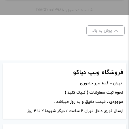
“کویل اسموک وی ۸ بیبی کیو ۲ | Smok V8 Baby Q2”
شناسه محصول: DIACO-0014988
نشانی ایمیل شما منتشر نخواهد شد.
بخش‌های موردنیاز
علامت‌گذاری شده‌اند
*
پرش به بالا
امتیاز شما
*
دیدگاه شما
*
فروشگاه ویپ دیاکو
تهران – فقط غیر حضوری
نحوه ثبت سفارشات ( کلیک کنید )
موجودی ، قیمت دقیق و به روز میباشد .
ارسال فوری داخل تهران 2 ساعت / دیگر شهرها 2 تا 4 روز