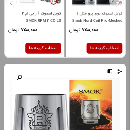
کویل اسموک نورد پرو مش |
کویل اسموک آ ر پی ام ۲ |
SMOK RPM 2 COILS
Smok Nord Coil Pro-Meshed
750,000 تومان
750,000 تومان
انتخاب گزینه ها
انتخاب گزینه ها
نوع کویل :
نوع کویل :
0.6 اهم DL
0.6 اهم
0.23 اهم
0.9 اهم MTL
برای فعال شدن سبد خرید و
نمایش قیمت ، گزینه های
برای فعال شدن سبد خرید و
محصول را از کادر بالا انتخاب
نمایش قیمت ، گزینه های