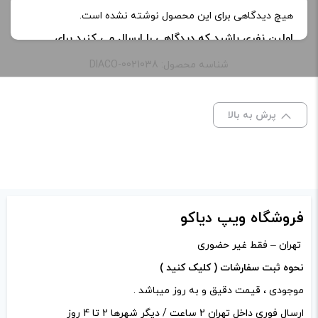
هیچ دیدگاهی برای این محصول نوشته نشده است.
اولین نفری باشید که دیدگاهی را ارسال می کنید برای
“کتون اورگانیک ویپ فلای | Vapefly Firebolt Organic
شناسه محصول: DIACO-0021038
Cotton”
نشانی ایمیل شما منتشر نخواهد شد.
بخش‌های موردنیاز
پرش به بالا
علامت‌گذاری شده‌اند
*
امتیاز شما
*
دیدگاه شما
*
فروشگاه ویپ دیاکو
تهران – فقط غیر حضوری
نحوه ثبت سفارشات ( کلیک کنید )
موجودی ، قیمت دقیق و به روز میباشد .
ارسال فوری داخل تهران 2 ساعت / دیگر شهرها 2 تا 4 روز