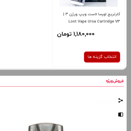
کارتریج اورسا لاست ویپ ورژن 3 |
Lost Vape Ursa Cartridge V3
1,180,000 تومان
انتخاب گزینه ها
نوع کویل :
1.0 اهم
صاف
برای فعال شدن سبد خرید و نمایش
قیمت ، گزینه های محصول را از کادر