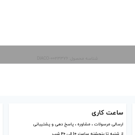
شناسه محصول: DIACO-0023376
ساعت
کاری
ارسالی مرسولات ، مشاوره ، پاسخ دهی و پشتیبانی
از شنبه تا پنجشنه ساعت
10
الی
20
شب