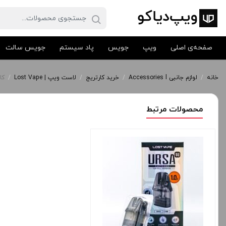
صفحه‌ی اصلی
ویپ
جویس
پاد سیستم
جویس سالت
خانه
/
لوازم جانبی Accessories l
/
خرید کارتریج
/
لاست ویپ | Lost Vape
/
کارت
محصولات مرتبط