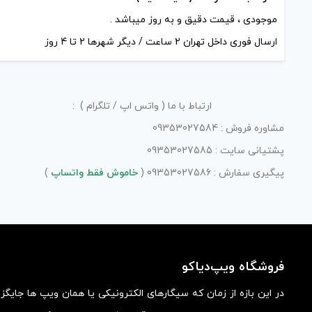
موجودی ، قیمت دقیق و به روز میباشد .
ارسال فوری داخل تهران 2 ساعت / دیگر شهرها 2 تا 4 روز
ارتباط با ما ( واتس اپ / تلگرام ) :
مشاوره فروش : 09353027584
پشتیانی سایت : 09353027585
پیگیری سفارش : 09353027586 (
خاموش فقط واتساپ
)
فروشگاه ویپ‌دیاکو
در این بازه از زمان که سیگارهای الکترونیکی یا همان ویپ ها جایگ