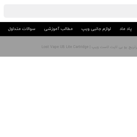
پاد ماد
لوازم جانبی ویپ
مطالب آموزشی
سوالات متداول
ریج یو بی لایت لاست ویپ | Lost Vape UB Lite Cartridge