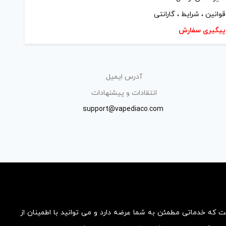
قوانین ، شرایط ، گارانتی
پیگیری سفارش
آدرس ایمیل
انتقادات و پیشنهادات
support@vapediaco.com
ست که خدماتی مطمئن به شما عرضه دارد و می توانید با اطمینان از