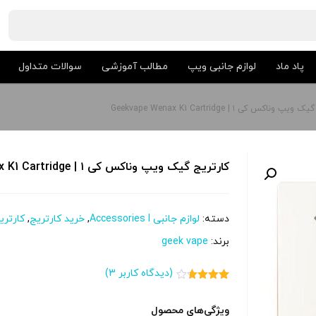
پاد ماد
لوازم جانبی ویپ
مطالب آموزشی
سوالات متداول
 وناکس کی ۱ | Geekvape Wenax K1 Cartridge
کارتریج گیک ویپ وناکس کی ۱ | Geekvape Wenax K1 Cartridge
دسته:
لوازم جانبی Accessories l
,
خرید کارتریج
,
کارتر
برند:
geek vape
(دیدگاه کاربر
3
)
3
امتیاز
3.67
از
5 امتیاز
ویژگی‌های محصول