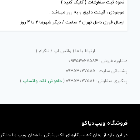
آخرین بروزرسانی قیمت: 17
نحوه ثبت سفارشات ( کلیک کنید )
ساعت پیش
ساعت پیش
موجودی ، قیمت دقیق و به روز میباشد .
تمامی قیمت ها بروز هستند.
تمامی قیمت ها بروز ه
ارسال فوری داخل تهران 2 ساعت / دیگر شهرها 2 تا 4 روز
+
-
+
ارتباط با ما ( واتس اپ / تلگرام ) :
افزودن به سبد خرید
افزودن به سبد خ
مشاوره فروش : 09353027584
پشتیانی سایت : 09353027585
کپ
پیگیری سفارش : 09353027586 (
خاموش فقط واتساپ
)
ی
فروشگاه ویپ‌دیاکو
در این بازه از زمان که سیگارهای الکترونیکی یا همان ویپ ها جایگ