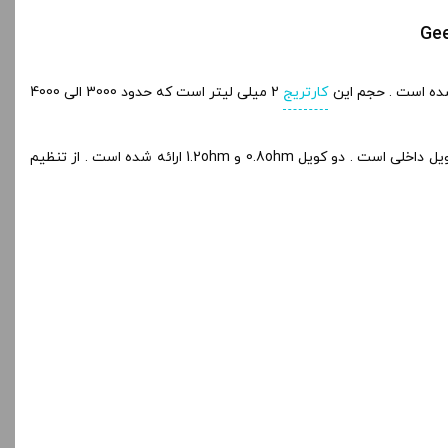
کارتریج
2 میلی لیتر است که حدود 3000 الی 4000
را می توان به راحتی با سیستم پر کردن جانبی پر کرد . کارتریج Geekvape Wenax K1 نوعی کارتریج قابل تعویض با کویل داخلی است . دو کویل 0.8ohm و 1.2ohm ارائه شده است . از تنظیم