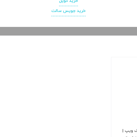
خرید کویل
خرید جویس سالت
ک ویپ |