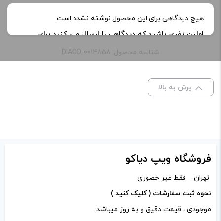
هیچ دیدگاهی برای این محصول نوشته نشده است.
اولین نفری باشید که دیدگاهی را ارسال می کنید برای
“کارتریج کوبی ریفیلیبل |Kubi Refillable Cartridge”
شناسه محصول: DIACO-0014858
نشانی ایمیل شما منتشر نخواهد شد.
بخش‌های موردنیاز
علامت‌گذاری شده‌اند
*
پرش به بالا
امتیاز شما
*
دیدگاه شما
*
فروشگاه ویپ دیاکو
تهران – فقط غیر حضوری
نحوه ثبت سفارشات ( کلیک کنید )
موجودی ، قیمت دقیق و به روز میباشد .