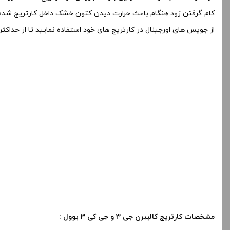
کام گرفتن زود هنگام باعث حرارت دیدن کتون خشک داخل کارتریج شده و
از جویس های اورجینال در کارتریج های خود استفاده نمایید تا از حداکثر عمر 2000 الی 3000 پاف این کارتریج ها استفاده ف
مشخصات کارتریج کالیبرن جی 3 و جی کی 3 یوول :