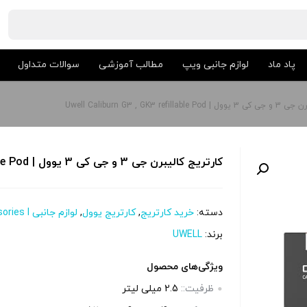
پاد ماد
لوازم جانبی ویپ
مطالب آموزشی
سوالات متداول
Uwell Caliburn G3 , GK3 ref
کارتریج کالیبرن جی 3 و جی کی 3 یوول | Uwell Caliburn G3 , GK3 refillable Pod
دسته:
خرید کارتریج
,
کارتریج یوول
,
لوازم جانبی Accessories l
برند:
UWELL
ویژگی‌های محصول
ظرفیت::
2.5 میلی لیتر