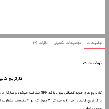
توضیحات
توضیحات تکمیلی
نظرات (0)
توضیحات
کارتریج کالیبرن جی 3 و جی کی 3 یوول | ble Pod
کارتریج های جدید کمپانی یوول با کد GPP شناخته میشود و سازگار با دستگاه های جی 3 ، جی کی 3 ، جی 3 پرو ، جی 3 لایت میباشد .
با کارتریج کالیبرن جی 3 و جی کی 3 یوول که در 2 مقاومت متفاوت ارائه شده است ، میتوانید در
مصرف نمایید .