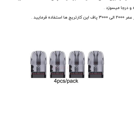
 درجا میسوزد .
رمایید .