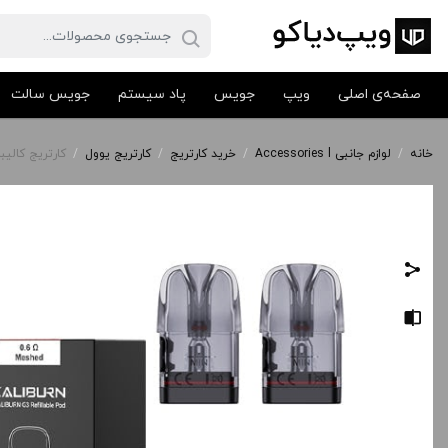
صفحه‌ی اصلی
ویپ
جویس
پاد سیستم
جویس سالت
خانه
/
لوازم جانبی Accessories l
/
خرید کارتریج
/
کارتریج یوول
/
کارتریج کالیبرن جی 3 و جی کی 3 یوول | illable Pod