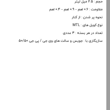
حجم : 2.5 میل لیتر
مقاومت : 0.6 اهم – 0.9 اهم – 0.4 اهم
نحوه پر شدن : از کنار
نوع کویل های : MTL
تعداد در هر بسته : 4 عددی
سازیگاری با : جویس و سالت های وی جی / پی جی 50/50