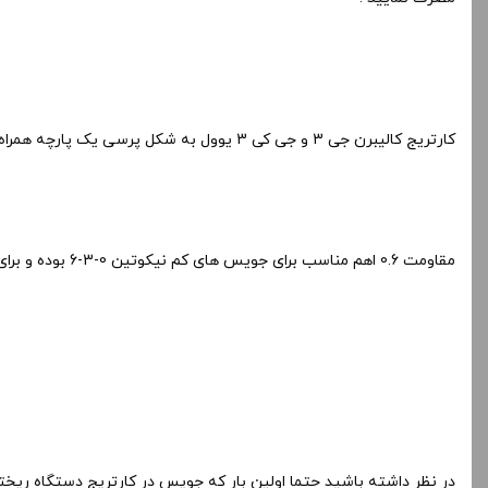
کارتریج کالیبرن جی 3 و جی کی 3 یوول به شکل پرسی یک پارچه همراه با
مقاومت 0.6 اهم مناسب برای جویس های کم نیکوتین 0-3-6 بوده و برای جویس های با نیکوتین های بالاتر از این میزان (12-18) و سالت نیکوتین ها 20 الی 50 میلی گرم 0.9 اهم گزینه مناسب میباشد .
در نظر داشته باشید حتما اولین بار که جویس در کارتریج دستگاه ریخته میشود بین 10 الی 15 دقیقه صبر کنید سپس آ