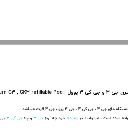
Uwell Caliburn G3 , GK3 refilla
پاد ماد
خود چه نوع
جی 3
و چه
جی کی 3
یوو