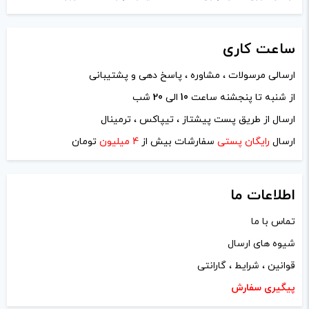
هستند.
هستند.
منظورم دستگاه کالیپرmk2 هستش
ساعت
کاری
-
+
-
+
ادمین ویپ دیاکو
–
دی 25, 1401
–
ارسالی مرسولات ، مشاوره ، پاسخ دهی و پشتیبانی
افزودن به سبد خرید
افزودن به سبد خرید
پاسخ
از شنبه تا پنجشنه ساعت
10
الی
20
شب
ارسال از طریق پست پیشتاز ، تیپاکس ، ترمینال
سلام خیر عزیز
ک
ک
ارسال
رایگان پستی
سفارشات بیش از
4 میلیون
تومان
پ
پ
1
حميد
–
آذر 30, 1402
–
پاسخ
ی
ی
اطلاعات ما
آیا برای پاد کالیبرن جی کی ۲ یوول UWELL
تماس با ما
Caliburn GK2 قابل استفاده است،؟آیا کویل و
شیوه های ارسال
دریچه تنظیم هوا هم داره؟
قوانین ، شرایط ، گارانتی
پیگیری سفارش
ادمین ویپ دیاکو
–
آذر 30, 1402
–