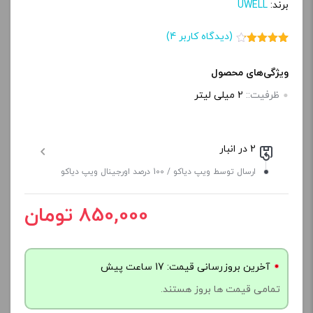
برند:
UWELL
(دیدگاه کاربر
4
)
6
امتیاز
4.17
از 5 امتیاز
مشتری
ویژگی‌های محصول
ظرفیت::
2 میلی لیتر
2 در انبار
ارسال توسط ویپ دیاکو / 100 درصد اورجینال ویپ دیاکو
850,000 تومان
آخرین بروزرسانی قیمت: 17 ساعت پیش
تمامی قیمت ها بروز هستند.