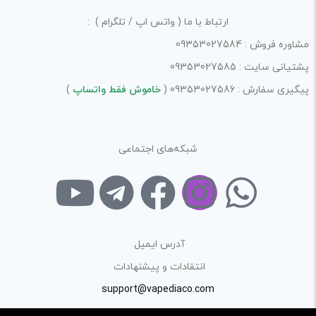
پاسخ
ارتباط با ما ( واتس اپ / تلگرام ) :
مشاوره فروش : 09353027584
بله و بله ، چرا یک ستاره دادید حمید
پشتیانی سایت : 09353027585
جان
پیگیری سفارش : 09353027586 (
خاموش فقط واتساپ
)
4
مهرداد
–
بهمن 13, 1402
–
پاسخ
شبکه‌های اجتماعی
سلام خسته نباشید ، داخل هر
بسته دوتا کارتریج هست؟ و
قیمت دوتاش میشه ۳۴۰؟
آدرس ایمیل
ادمین ویپ دیاکو
–
بهمن 15,
انتقادات و پیشنهادات
1402
–
پاسخ
support@vapediaco.com