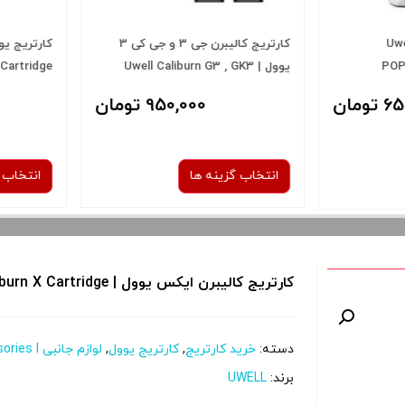
 | Uwell
کارتریج کالیبرن جی 3 و جی کی 3
PO
یوول | Uwell Caliburn G3 , GK3
Cartridge
refillable Pod
ان
950,000 تومان
انتخاب گزینه ها
انتخاب گز
نوع کویل :
1.2 اهم
0.6 اه
کارتریج کالیبرن ایکس یوول | Uwell Caliburn X Cartridge
دسته:
خرید کارتریج
,
کارتریج یوول
,
لوازم جانبی Accessories l
برای فعال شدن سبد خرید و نمایش
برای فعال 
برند:
UWELL
قیمت ، گزینه های محصول را از کادر
قیمت ، گزین