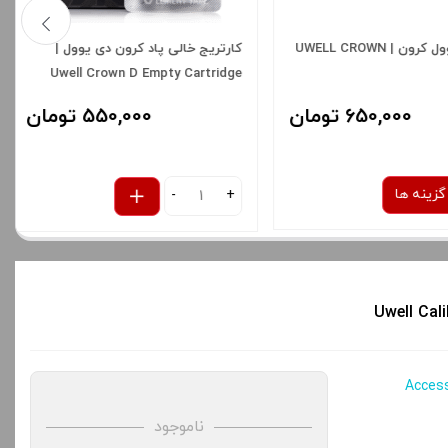
کارتریج یوول کرون | UWELL CROWN
کارتریج خالی پاد کرون دی یوول |
Uwell Crown D Empty Cartridge
650,000 تومان
550,000 تومان
ینه ها
-
+
نوع کویل :
م
1.0 اهم
شدن سبد خرید و نمایش
ه های محصول را از کادر
ناموجود