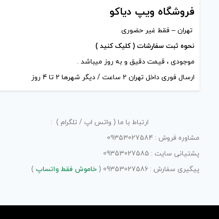
فروشگاه ویپ دیاکو
تهران – فقط غیر حضوری
نحوه ثبت سفارشات ( کلیک کنید )
موجودی ، قیمت دقیق و به روز میباشد .
ارسال فوری داخل تهران 2 ساعت / دیگر شهرها 2 تا 4 روز
ارتباط با ما ( واتس اپ / تلگرام ) :
مشاوره فروش : 09353027584
پشتیانی سایت : 09353027585
پیگیری سفارش : 09353027586 (
خاموش فقط واتساپ
)