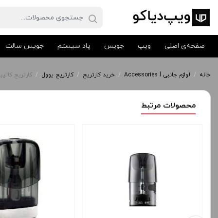
صفحه‌ی اصلی
ویپ
جویس
پاد سیستم
جویس سالت
خانه
/
لوازم جانبی Accessories l
/
خرید کارتریج
/
کارتریج یوول
/
کارتریج کالیبرن ایکس یوو
محصولات مرتبط