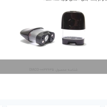
شناسه محصول: DIACO-0032635