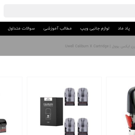
پاد ماد
لوازم جانبی ویپ
مطالب آموزشی
سوالات متداول
ل | Uwell Caliburn X Cartridge