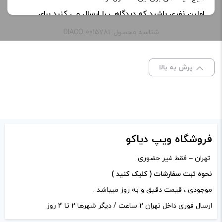
اولین نفری باشید که دیدگاهی را ارسال می کنید برای
“کارتریج پاد استیک ویپرسو | VAPORESSO PODSTICK
شناسه محصول: DIACO-0015781
CARTRIDGE”
نشانی ایمیل شما منتشر نخواهد شد.
بخش‌های موردنیاز
پرش به بالا
علامت‌گذاری شده‌اند
*
امتیاز شما
*
دیدگاه شما
*
فروشگاه ویپ دیاکو
تهران – فقط غیر حضوری
نحوه ثبت سفارشات ( کلیک کنید )
موجودی ، قیمت دقیق و به روز میباشد .
ارسال فوری داخل تهران 2 ساعت / دیگر شهرها 2 تا 4 روز