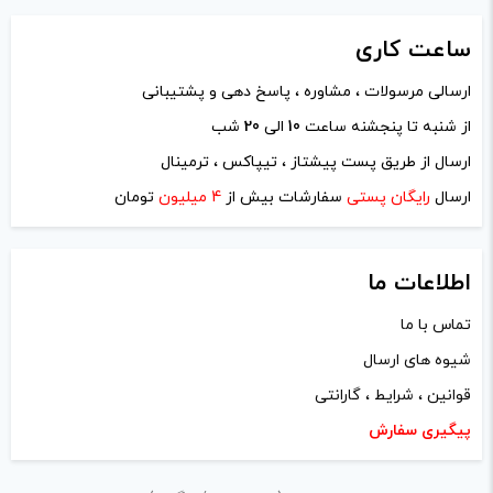
ساعت
کاری
ارسالی مرسولات ، مشاوره ، پاسخ دهی و پشتیبانی
از شنبه تا پنجشنه ساعت
10
الی
20
شب
نام
*
ارسال از طریق پست پیشتاز ، تیپاکس ، ترمینال
ارسال
رایگان پستی
سفارشات بیش از
4 میلیون
تومان
ایمیل
*
اطلاعات ما
تماس با ما
شیوه های ارسال
ذخیره نام، ایمیل و وبسایت من در مرورگر برای زمانی که دوباره
قوانین ، شرایط ، گارانتی
دیدگاهی می‌نویسم.
پیگیری سفارش
لازم است محتوای ارسالی منطبق برعرف و شئونات جامعه و با