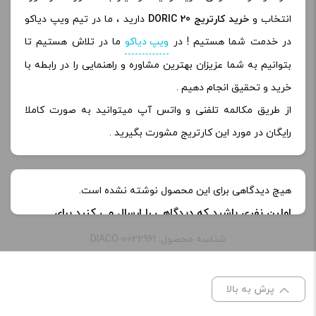
انتخاب و
خرید کارتریج DORIC 20
دارید ، ما در تیم ویپ دیاکو
در خدمت شما هستیم ! در
ویپ دیاکو
ما در تلاش هستیم تا
بتوانیم به شما عزیزان بهترین مشاوره و راهنمایی را در رابطه با
خرید و تحقیق انجام دهیم .
از طریق مکالمه تلفنی و واتس آپ میتوانید به صورت کاملا
رایگان در مورد این کارتریج مشورت بگیرید .
هیچ دیدگاهی برای این محصول نوشته نشده است.
اولین نفری باشید که دیدگاهی را ارسال می کنید برای
“کارتریج دوریک آی تو او ووپوو | Cartridge ITO Doric
شناسه محصول: DIACO-0022961
Voopoo”
نشانی ایمیل شما منتشر نخواهد شد.
بخش‌های موردنیاز
پرش به بالا
علامت‌گذاری شده‌اند
*