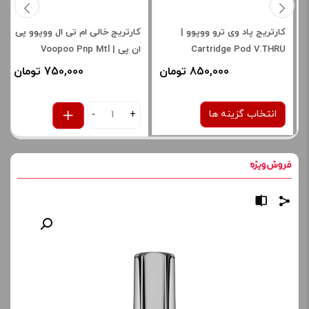
کارتریج پاد وی ترو ووپوو |
کارتریج خالی ام تی ال ووپوو پی
Cartridge Pod V.THRU
ان پی | Voopoo Pnp Mtl
Cartridge
Voopoo
850,000 تومان
750,000 تومان
انتخاب گزینه ها
-
+
نوع کویل :
1.2 اهم
صاف
برای فعال شدن سبد خرید و
نمایش قیمت ، گزینه های
محصول را از کادر بالا انتخاب