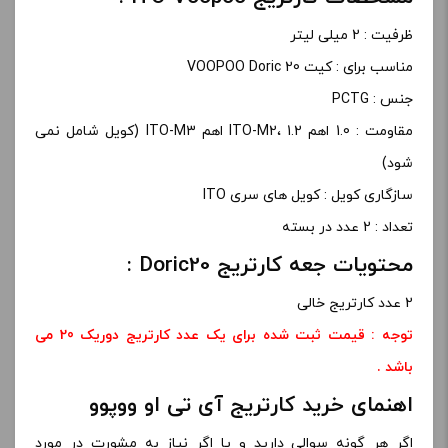
ظرفیت : 2 میلی لیتر
مناسب برای : کیت VOOPOO Doric 20
جنس : PCTG
مقاومت : 1.0 اهم ITO-M2، 1.2 اهم ITO-M3 (کویل شامل نمی
شود)
سازگاری کویل : کویل های سری ITO
تعداد : 2 عدد در بسته
محتویات جعه کارتریج Doric20 :
2 عدد کارتریج خالی
توجه :
قیمت ثبت شده برای یک عدد کارتریج دوریک 20 می
باشد .
اهنمای خرید کارتریج آی تی او ووپوو
اگر هر گونه سوالی دارید و یا اگر نیاز به مشورت در مورد