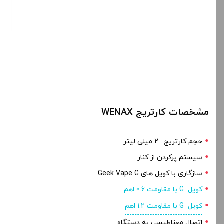
مشخصات کارتریج WENAX
حجم کارتریج : 2 میلی لیتر
سیستم پرکردن از کنار
سازگاری با کویل های Geek Vape G
کویل G با مقاومت 0.6 اهم
کویل G با مقاومت 1.2 اهم
اتصال معناطیسی به دستگاه