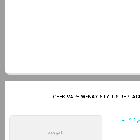
یج گیک ویپ
ناموجود