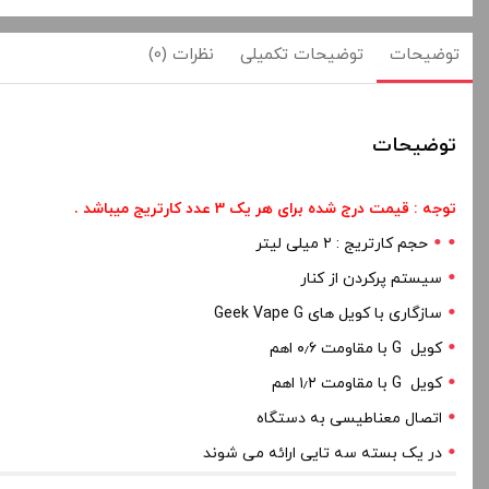
توضیحات
توضیحات تکمیلی
نظرات (0)
توضیحات
توجه : قیمت درج شده برای هر یک
3 عدد
کارتریج میباشد
.
حجم کارتریج : ۲ میلی لیتر
سیستم پرکردن از کنار
سازگاری با کویل های Geek Vape G
کویل G با مقاومت ۰٫۶ اهم
کویل G با مقاومت ۱٫۲ اهم
اتصال معناطیسی به دستگاه
در یک بسته سه تایی ارائه می شوند