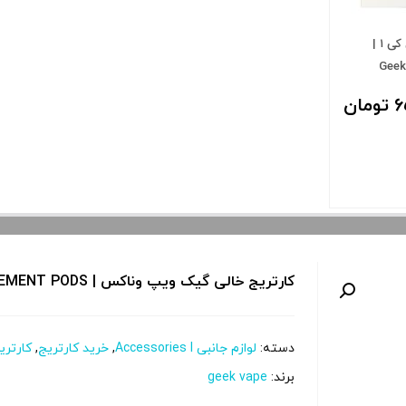
کارتریج گیک ویپ وناکس کی ۱ |
Geek
ان
نبار موجود
د.
کارتریج خالی گیک ویپ وناکس | GEEK VAPE WENAX STYLUS REPLACEMENT PODS
کپ
دسته:
لوازم جانبی Accessories l
,
خرید کارتریج
,
کارتر
ی
برند:
geek vape