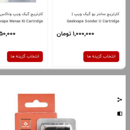
کارتریج ساندر یو گیک ویپ |
vape Wenax K1 Cartridge
Geekvape Sonder U Cartridge
1,000,000 تومان
650,000 توم
انتخاب گزینه ها
انتخاب گزینه ها
در حال حاضر این محصول در ا
نوع کویل :
نیست و در دسترس نمی باش
1.1 اهم
صاف
برای فعال شدن سبد خرید و نمایش
قیمت ، گزینه های محصول را از کادر