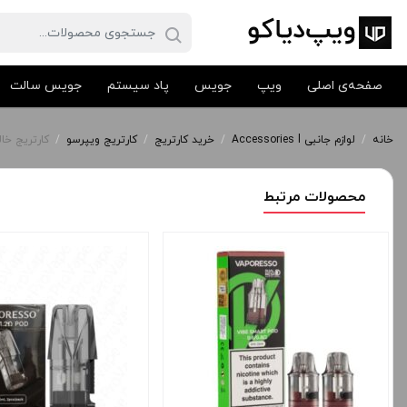
صفحه‌ی اصلی
ویپ
جویس
پاد سیستم
جویس سالت
خانه
/
لوازم جانبی Accessories l
/
خرید کارتریج
/
کارتریج ویپرسو
/
کارتریج خالی ویپرسو تارگت
محصولات مرتبط