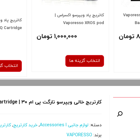
ج پاد ویپرسو بار | Vaporesso
کاتریج پاد ویپرسو اکسراس |
کاتریج پاد و
Q Cartridge
Vaporesso XROS pod
Ba
ان
1,000,000 تومان
انتخاب گزینه ها
انتخاب گز
نوع کویل :
ن
0.6 اهم
1.2 اهم
کارتریج خالی ویپرسو تارگت پی ام ۳۰ | Vaporesso TARGET PM30 Empty Pod Cartridge
دسته:
لوازم جانبی Accessories l
,
خرید کارتریج
,
کارتری
برای فعال شدن سبد خرید و نمایش
برای فعال ش
برند:
VAPORESSO
قیمت ، گزینه های محصول را از کادر
قیمت ، گزین