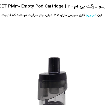
Vaporesso TARGET PM30 Empty Pod Cartri
کارتریج
قابل تعویض دارای 3.5 میلی لیتر ظرفیت میباشد که قابلیت پر کردن مجدد دارد .