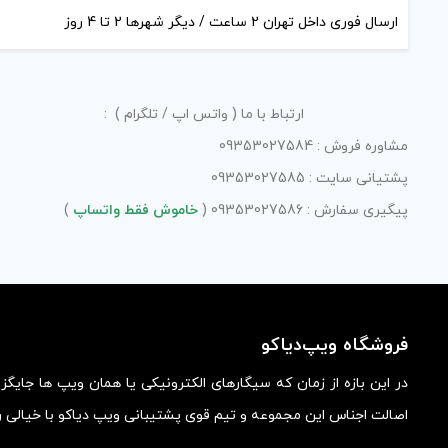
ارسال فوری داخل تهران 2 ساعت / دیگر شهرها 2 تا 4 روز
ارتباط با ما ( واتس اپ / تلگرام ) :
مشاوره فروش : 09353027584
پشتیانی سایت : 09353027585
پیگیری سفارش : 09353027586 (
خاموش فقط واتساپ
)
فروشگاه ویپ‌دیاکو
در این بازه از زمان که سیگارهای الکترونیکی یا همان ویپ ها جایگ
اصالت اجناس این مجموعه و تیم قوی پشتیبانی ویپ دیاکو با خیالی ر