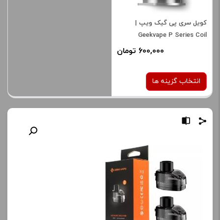
کویل سری پی گیک ویپ |
Geekvape P Series Coil
600,000 تومان
انتخاب گزینه ها
نوع کویل :
0.4 اهم
0.15 اهم
صاف
برای فعال شدن سبد خرید و
نمایش قیمت ، گزینه های
محصول را از کادر بالا انتخاب